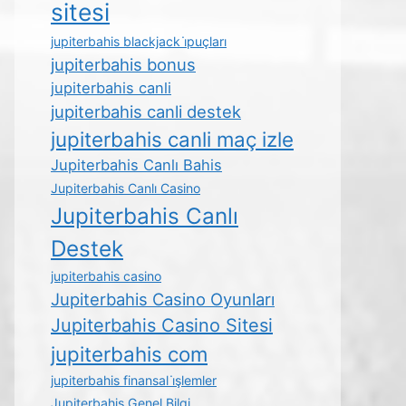
sitesi
jupiterbahis blackjack i̇puçları
jupiterbahis bonus
jupiterbahis canli
jupiterbahis canli destek
jupiterbahis canli maç izle
Jupiterbahis Canlı Bahis
Jupiterbahis Canlı Casino
Jupiterbahis Canlı
Destek
jupiterbahis casino
Jupiterbahis Casino Oyunları
Jupiterbahis Casino Sitesi
jupiterbahis com
jupiterbahis finansal i̇şlemler
Jupiterbahis Genel Bilgi