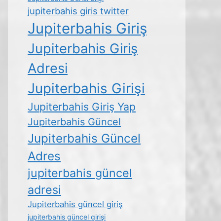
jupiterbahis giris twitter
Jupiterbahis Giriş
Jupiterbahis Giriş
Adresi
Jupiterbahis Girişi
Jupiterbahis Giriş Yap
Jupiterbahis Güncel
Jupiterbahis Güncel
Adres
jupiterbahis güncel
adresi
Jupiterbahis güncel giriş
jupiterbahis güncel girişi