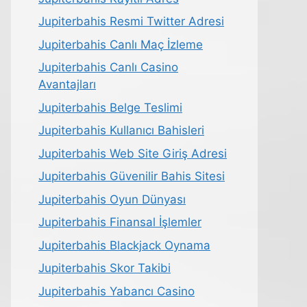
Jupiterbahis Resmi Twitter Adresi
Jupiterbahis Canlı Maç İzleme
Jupiterbahis Canlı Casino
Avantajları
Jupiterbahis Belge Teslimi
Jupiterbahis Kullanıcı Bahisleri
Jupiterbahis Web Site Giriş Adresi
Jupiterbahis Güvenilir Bahis Sitesi
Jupiterbahis Oyun Dünyası
Jupiterbahis Finansal İşlemler
Jupiterbahis Blackjack Oynama
Jupiterbahis Skor Takibi
Jupiterbahis Yabancı Casino