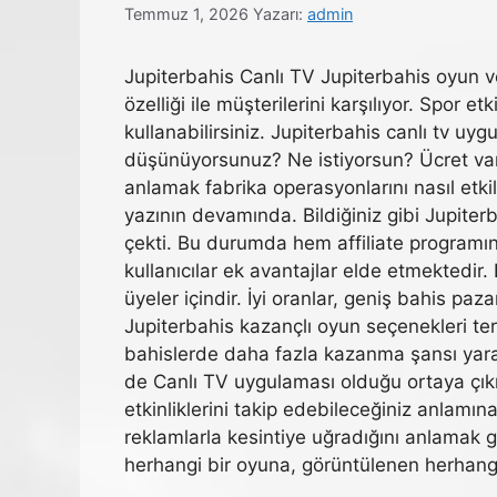
Temmuz 1, 2026
Yazarı:
admin
Jupiterbahis Canlı TV Jupiterbahis oyun v
özelliği ile müşterilerini karşılıyor. Spor etk
kullanabilirsiniz. Jupiterbahis canlı tv uyg
düşünüyorsunuz? Ne istiyorsun? Ücret var
anlamak fabrika operasyonlarını nasıl etki
yazının devamında. Bildiğiniz gibi Jupiterb
çekti. Bu durumda hem affiliate programını 
kullanıcılar ek avantajlar elde etmektedir. 
üyeler içindir. İyi oranlar, geniş bahis pa
Jupiterbahis kazançlı oyun seçenekleri terc
bahislerde daha fazla kazanma şansı yarat
de Canlı TV uygulaması olduğu ortaya çıkıy
etkinliklerini takip edebileceğiniz anlamına
reklamlarla kesintiye uğradığını anlamak 
herhangi bir oyuna, görüntülenen herhangi 