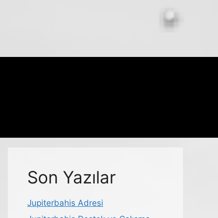
Son Yazılar
Jupiterbahis Adresi