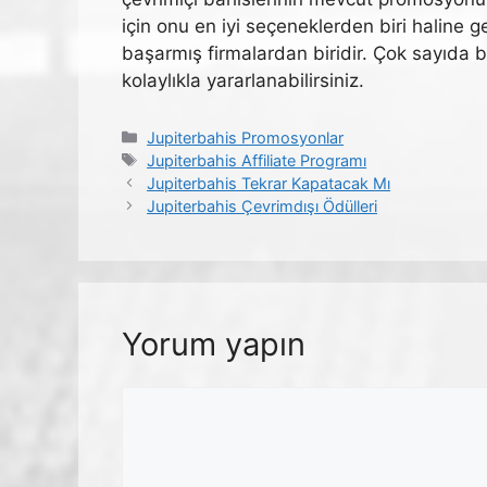
için onu en iyi seçeneklerden biri haline 
başarmış firmalardan biridir. Çok sayıda b
kolaylıkla yararlanabilirsiniz.
Kategoriler
Jupiterbahis Promosyonlar
Etiketler
Jupiterbahis Affiliate Programı
Jupiterbahis Tekrar Kapatacak Mı
Jupiterbahis Çevrimdışı Ödülleri
Yorum yapın
Yorum