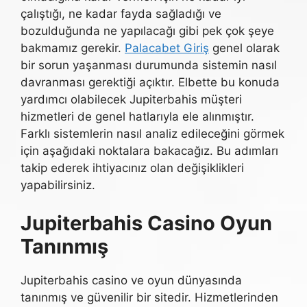
çalıştığı, ne kadar fayda sağladığı ve
bozulduğunda ne yapılacağı gibi pek çok şeye
bakmamız gerekir.
Palacabet Giriş
genel olarak
bir sorun yaşanması durumunda sistemin nasıl
davranması gerektiği açıktır. Elbette bu konuda
yardımcı olabilecek Jupiterbahis müşteri
hizmetleri de genel hatlarıyla ele alınmıştır.
Farklı sistemlerin nasıl analiz edileceğini görmek
için aşağıdaki noktalara bakacağız. Bu adımları
takip ederek ihtiyacınız olan değişiklikleri
yapabilirsiniz.
Jupiterbahis Casino Oyun
Tanınmış
Jupiterbahis casino ve oyun dünyasında
tanınmış ve güvenilir bir sitedir. Hizmetlerinden