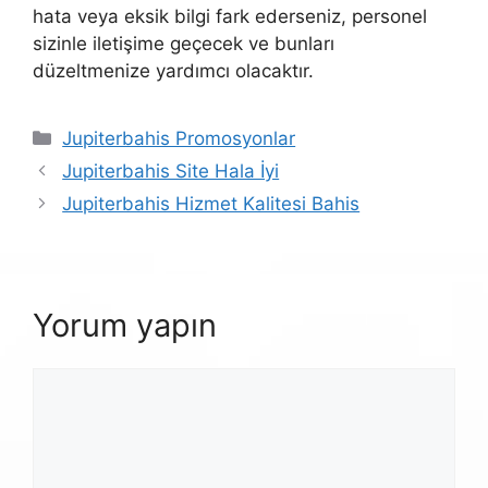
hata veya eksik bilgi fark ederseniz, personel
sizinle iletişime geçecek ve bunları
düzeltmenize yardımcı olacaktır.
Kategoriler
Jupiterbahis Promosyonlar
Jupiterbahis Site Hala İyi
Jupiterbahis Hizmet Kalitesi Bahis
Yorum yapın
Yorum