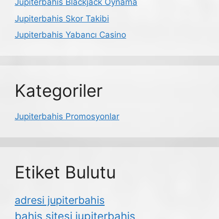
Jupiterbahis Blackjack Oynama
Jupiterbahis Skor Takibi
Jupiterbahis Yabancı Casino
Kategoriler
Jupiterbahis Promosyonlar
Etiket Bulutu
adresi jupiterbahis
bahis sitesi jupiterbahis