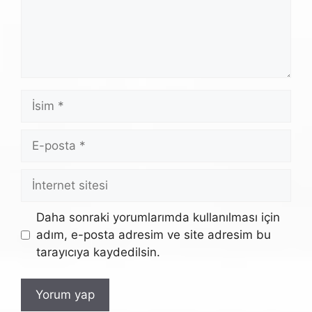
İsim
E-
posta
İnternet
sitesi
Daha sonraki yorumlarımda kullanılması için
adım, e-posta adresim ve site adresim bu
tarayıcıya kaydedilsin.