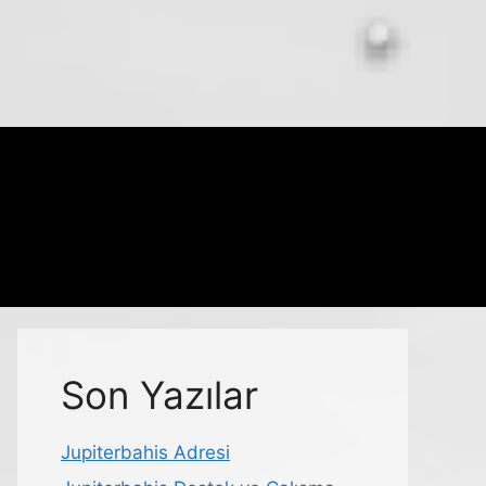
Son Yazılar
Jupiterbahis Adresi