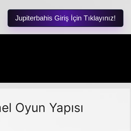
Jupiterbahis Giriş İçin Tıklayınız!
el Oyun Yapısı