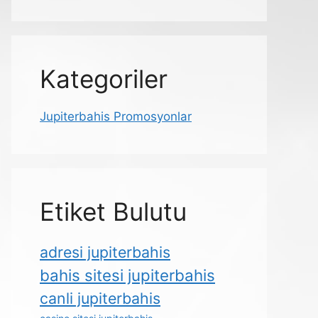
Kategoriler
Jupiterbahis Promosyonlar
Etiket Bulutu
adresi jupiterbahis
bahis sitesi jupiterbahis
canli jupiterbahis