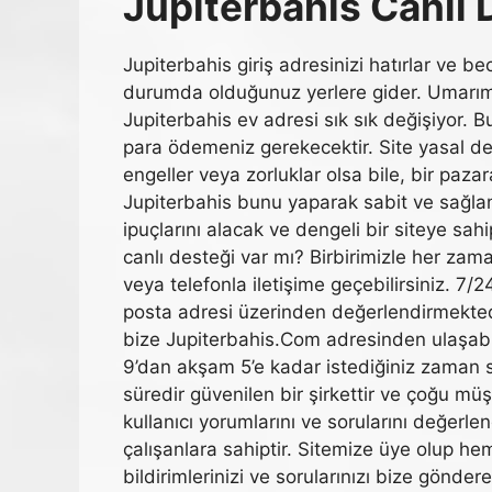
Jupiterbahis Canlı 
Jupiterbahis giriş adresinizi hatırlar ve bec
durumda olduğunuz yerlere gider. Umarım i
Jupiterbahis ev adresi sık sık değişiyor. 
para ödemeniz gerekecektir. Site yasal de
engeller veya zorluklar olsa bile, bir pazar
Jupiterbahis bunu yaparak sabit ve sağlam b
ipuçlarını alacak ve dengeli bir siteye sa
canlı desteği var mı? Birbirimizle her zama
veya telefonla iletişime geçebilirsiniz. 7/24
posta adresi üzerinden değerlendirmekted
bize Jupiterbahis.Com adresinden ulaşabil
9’dan akşam 5’e kadar istediğiniz zaman s
süredir güvenilen bir şirkettir ve çoğu mü
kullanıcı yorumlarını ve sorularını değerlen
çalışanlara sahiptir. Sitemize üye olup he
bildirimlerinizi ve sorularınızı bize göndere