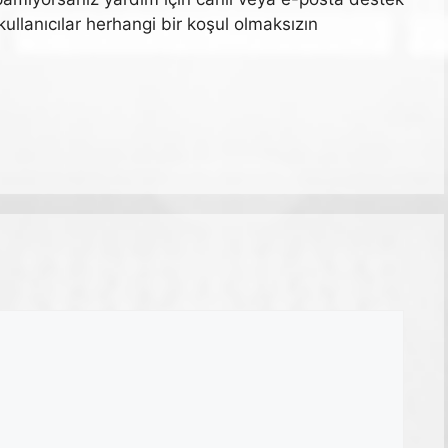
kullanıcılar herhangi bir koşul olmaksızın