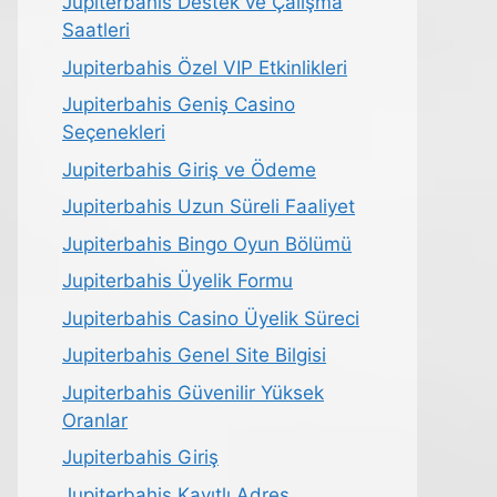
Jupiterbahis Destek ve Çalışma
Saatleri
Jupiterbahis Özel VIP Etkinlikleri
Jupiterbahis Geniş Casino
Seçenekleri
Jupiterbahis Giriş ve Ödeme
Jupiterbahis Uzun Süreli Faaliyet
Jupiterbahis Bingo Oyun Bölümü
Jupiterbahis Üyelik Formu
Jupiterbahis Casino Üyelik Süreci
Jupiterbahis Genel Site Bilgisi
Jupiterbahis Güvenilir Yüksek
Oranlar
Jupiterbahis Giriş
Jupiterbahis Kayıtlı Adres