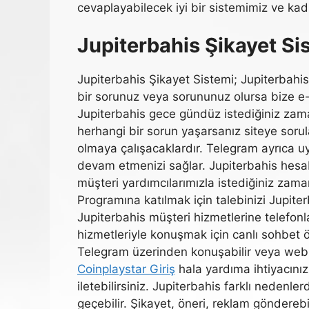
cevaplayabilecek iyi bir sistemimiz ve ka
Jupiterbahis Şikayet Si
Jupiterbahis Şikayet Sistemi; Jupiterbah
bir sorunuz veya sorununuz olursa bize e-p
Jupiterbahis gece gündüz istediğiniz zaman 
herhangi bir sorun yaşarsanız siteye sorular
olmaya çalışacaklardır. Telegram ayrıca 
devam etmenizi sağlar. Jupiterbahis hesa
müşteri yardımcılarımızla istediğiniz zaman
Programına katılmak için talebinizi Jupi
Jupiterbahis müşteri hizmetlerine telefonla
hizmetleriyle konuşmak için canlı sohbet öze
Telegram üzerinden konuşabilir veya web si
Coinplaystar Giriş
hala yardıma ihtiyacınız
iletebilirsiniz. Jupiterbahis farklı nedenle
geçebilir. Şikayet, öneri, reklam gönderebil