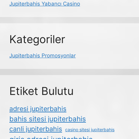
Jupiterbahis Yabancı Casino
Kategoriler
Jupiterbahis Promosyonlar
Etiket Bulutu
adresi jupiterbahis
bahis sitesi jupiterbahis
canli jupiterbahis
casino sitesi jupiterbahis