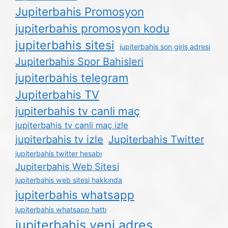
Jupiterbahis Promosyon
jupiterbahis promosyon kodu
jupiterbahis sitesi
jupiterbahis son giriş adresi
Jupiterbahis Spor Bahisleri
jupiterbahis telegram
Jupiterbahis TV
jupiterbahis tv canli maç
jupiterbahis tv canli maç izle
jupiterbahis tv izle
Jupiterbahis Twitter
jupiterbahis twitter hesabı
Jupiterbahis Web Sitesi
jupiterbahis web sitesi hakkında
jupiterbahis whatsapp
jupiterbahis whatsapp hattı
jupiterbahis yeni adres