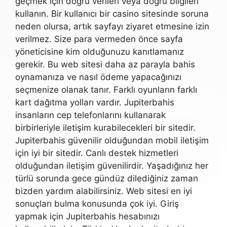
geçmek için doğru verileri veya doğru bilgileri
kullanın. Bir kullanıcı bir casino sitesinde soruna
neden olursa, artık sayfayı ziyaret etmesine izin
verilmez. Size para vermeden önce sayfa
yöneticisine kim olduğunuzu kanıtlamanız
gerekir. Bu web sitesi daha az parayla bahis
oynamanıza ve nasıl ödeme yapacağınızı
seçmenize olanak tanır. Farklı oyunların farklı
kart dağıtma yolları vardır. Jupiterbahis
insanların cep telefonlarını kullanarak
birbirleriyle iletişim kurabilecekleri bir sitedir.
Jupiterbahis güvenilir olduğundan mobil iletişim
için iyi bir sitedir. Canlı destek hizmetleri
olduğundan iletişim güvenilirdir. Yaşadığınız her
türlü sorunda gece gündüz dilediğiniz zaman
bizden yardım alabilirsiniz. Web sitesi en iyi
sonuçları bulma konusunda çok iyi. Giriş
yapmak için Jupiterbahis hesabınızı