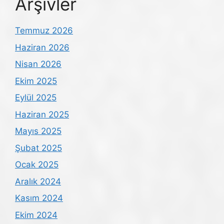
Arşivler
Temmuz 2026
Haziran 2026
Nisan 2026
Ekim 2025
Eylül 2025
Haziran 2025
Mayıs 2025
Şubat 2025
Ocak 2025
Aralık 2024
Kasım 2024
Ekim 2024