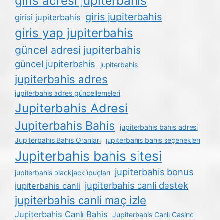
giris adresi jupiterbahis
giris jupiterbahis
girisi jupiterbahis
giris yap jupiterbahis
güncel adresi jupiterbahis
güncel jupiterbahis
jupiterbahis
jupiterbahis adres
jupiterbahis adres güncellemeleri
Jupiterbahis Adresi
Jupiterbahis Bahis
jupiterbahis bahis adresi
Jupiterbahis Bahis Oranları
jupiterbahis bahis seçenekleri
Jupiterbahis bahis sitesi
jupiterbahis bonus
jupiterbahis blackjack i̇puçları
jupiterbahis canli destek
jupiterbahis canli
jupiterbahis canli maç izle
Jupiterbahis Canlı Bahis
Jupiterbahis Canlı Casino