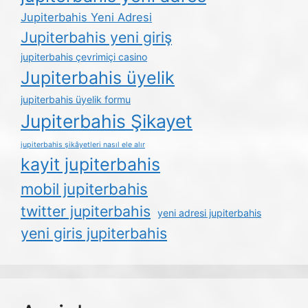
Jupiterbahis Yeni Adresi
Jupiterbahis yeni giriş
jupiterbahis çevrimiçi casino
Jupiterbahis üyelik
jupiterbahis üyelik formu
Jupiterbahis Şikayet
jupiterbahis şikâyetleri nasıl ele alır
kayit jupiterbahis
mobil jupiterbahis
twitter jupiterbahis
yeni adresi jupiterbahis
yeni giris jupiterbahis