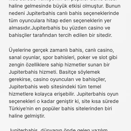
haline gelmesinde büyük etkisi olmuştur. Bunun
nedeni Jupiterbahis canlı bahis seçeneklerinde
tüm oyunculara hitap eden seçeneklerin yer
almasıdır.Jupiterbahis bu yüzden casino ve
bahisçiler tarafından tercih edilen bir sitedir.
Üyelerine gerçek zamanlı bahis, canlı casino,
sanal oyunlar, spor bahisleri, poker ve slot gibi
zengin özelliklere sahip hizmetler sunan bir
Jupiterbahis hizmeti. Basitçe söylemek
gerekirse, casino oyuncuları ve bahisçiler,
Jupiterbahis web sitesindeki tüm temel
hizmetlere kolayca erişebilir. Jupiterbahis oyun
seçenekleri o kadar geniştir ki, site kısa sürede
Türkiye’nin en popüler bahis sitelerinden biri
haline gelmiştir.
Jupiterbahis, dünyanın önde gelen yazılım