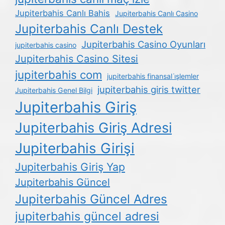
Jupiterbahis Canlı Bahis
Jupiterbahis Canlı Casino
Jupiterbahis Canlı Destek
Jupiterbahis Casino Oyunları
jupiterbahis casino
Jupiterbahis Casino Sitesi
jupiterbahis com
jupiterbahis finansal i̇şlemler
jupiterbahis giris twitter
Jupiterbahis Genel Bilgi
Jupiterbahis Giriş
Jupiterbahis Giriş Adresi
Jupiterbahis Girişi
Jupiterbahis Giriş Yap
Jupiterbahis Güncel
Jupiterbahis Güncel Adres
jupiterbahis güncel adresi