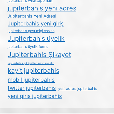
jupiterbahis whatsapp hattı
jupiterbahis yeni adres
Jupiterbahis Yeni Adresi
Jupiterbahis yeni giriş
jupiterbahis çevrimiçi casino
Jupiterbahis üyelik
jupiterbahis üyelik formu
Jupiterbahis Şikayet
jupiterbahis şikâyetleri nasıl ele alır
kayit jupiterbahis
mobil jupiterbahis
twitter jupiterbahis
yeni adresi jupiterbahis
yeni giris jupiterbahis