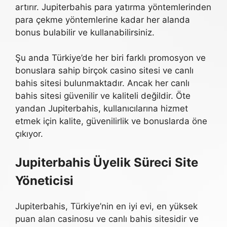
artırır. Jupiterbahis para yatırma yöntemlerinden
para çekme yöntemlerine kadar her alanda
bonus bulabilir ve kullanabilirsiniz.
Şu anda Türkiye’de her biri farklı promosyon ve
bonuslara sahip birçok casino sitesi ve canlı
bahis sitesi bulunmaktadır. Ancak her canlı
bahis sitesi güvenilir ve kaliteli değildir. Öte
yandan Jupiterbahis, kullanıcılarına hizmet
etmek için kalite, güvenilirlik ve bonuslarda öne
çıkıyor.
Jupiterbahis Üyelik Süreci Site
Yöneticisi
Jupiterbahis, Türkiye’nin en iyi evi, en yüksek
puan alan casinosu ve canlı bahis sitesidir ve