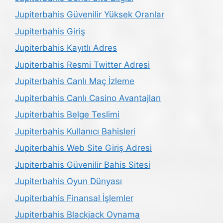
Jupiterbahis Güvenilir Yüksek Oranlar
Jupiterbahis Giriş
Jupiterbahis Kayıtlı Adres
Jupiterbahis Resmi Twitter Adresi
Jupiterbahis Canlı Maç İzleme
Jupiterbahis Canlı Casino Avantajları
Jupiterbahis Belge Teslimi
Jupiterbahis Kullanıcı Bahisleri
Jupiterbahis Web Site Giriş Adresi
Jupiterbahis Güvenilir Bahis Sitesi
Jupiterbahis Oyun Dünyası
Jupiterbahis Finansal İşlemler
Jupiterbahis Blackjack Oynama