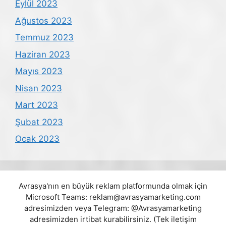
Eylül 2023
Ağustos 2023
Temmuz 2023
Haziran 2023
Mayıs 2023
Nisan 2023
Mart 2023
Şubat 2023
Ocak 2023
Avrasya'nın en büyük reklam platformunda olmak için
Microsoft Teams:
reklam@avrasyamarketing.com
adresimizden veya Telegram: @Avrasyamarketing
adresimizden irtibat kurabilirsiniz. (Tek iletişim