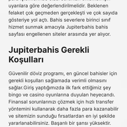
uyarılara göre değerlendirilmelidir. Beklenen
felaket çok geçmeden gerçekleşti ve çok sayıda
gösteriye yol açtı. Bahis severlere birinci sınıf
hizmet sunmak amacıyla Jupiterbahis bahis
sayfası engellenen siteler arasında yer alıyor.
Jupiterbahis Gerekli
Koşulları
Güvenilir döviz programı, en güncel bahisler için
gerekli koşulları sağlamada verimli olmasını
sağlar.Giriş yaptığımızda ilk fark ettiğimiz şey
bingo ve casino oyunlarına duyulan heyecandı.
Finansal sorunlarınızı çözmek için hızlı transfer
yöntemini kullanarak daha fazla para kazanabilir
ve sitemizin sunduğu fırsatlardan en iyi şekilde
yararlanabilirsiniz. Başarılı bir şansı yüksektir.