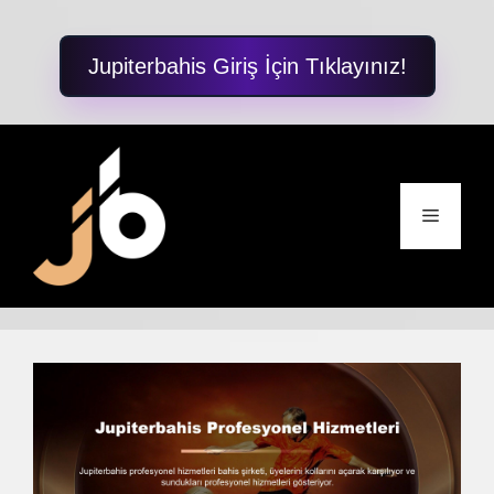
Jupiterbahis Giriş İçin Tıklayınız!
İçeriğe
atla
Menü