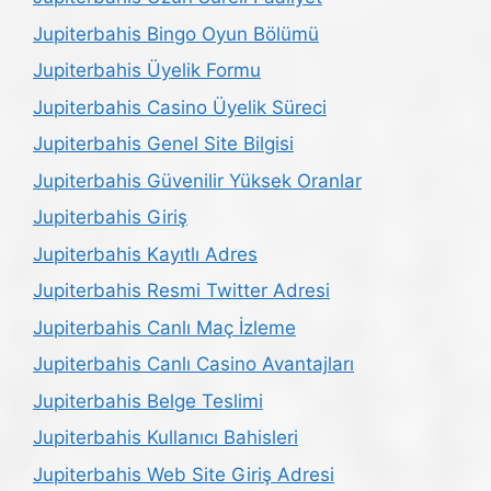
Jupiterbahis Bingo Oyun Bölümü
Jupiterbahis Üyelik Formu
Jupiterbahis Casino Üyelik Süreci
Jupiterbahis Genel Site Bilgisi
Jupiterbahis Güvenilir Yüksek Oranlar
Jupiterbahis Giriş
Jupiterbahis Kayıtlı Adres
Jupiterbahis Resmi Twitter Adresi
Jupiterbahis Canlı Maç İzleme
Jupiterbahis Canlı Casino Avantajları
Jupiterbahis Belge Teslimi
Jupiterbahis Kullanıcı Bahisleri
Jupiterbahis Web Site Giriş Adresi