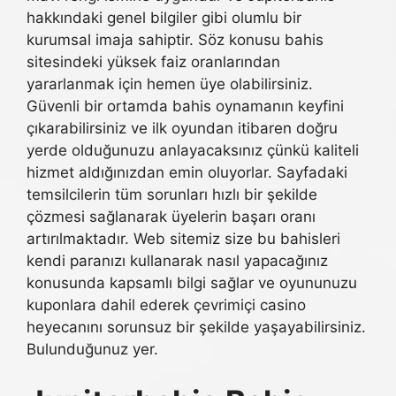
hakkındaki genel bilgiler gibi olumlu bir
kurumsal imaja sahiptir. Söz konusu bahis
sitesindeki yüksek faiz oranlarından
yararlanmak için hemen üye olabilirsiniz.
Güvenli bir ortamda bahis oynamanın keyfini
çıkarabilirsiniz ve ilk oyundan itibaren doğru
yerde olduğunuzu anlayacaksınız çünkü kaliteli
hizmet aldığınızdan emin oluyorlar. Sayfadaki
temsilcilerin tüm sorunları hızlı bir şekilde
çözmesi sağlanarak üyelerin başarı oranı
artırılmaktadır. Web sitemiz size bu bahisleri
kendi paranızı kullanarak nasıl yapacağınız
konusunda kapsamlı bilgi sağlar ve oyununuzu
kuponlara dahil ederek çevrimiçi casino
heyecanını sorunsuz bir şekilde yaşayabilirsiniz.
Bulunduğunuz yer.