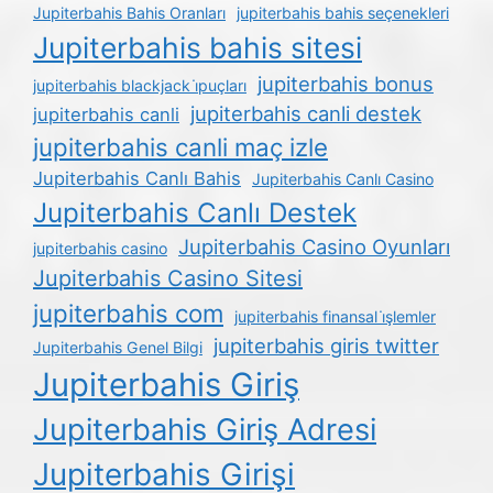
Jupiterbahis Bahis Oranları
jupiterbahis bahis seçenekleri
Jupiterbahis bahis sitesi
jupiterbahis bonus
jupiterbahis blackjack i̇puçları
jupiterbahis canli destek
jupiterbahis canli
jupiterbahis canli maç izle
Jupiterbahis Canlı Bahis
Jupiterbahis Canlı Casino
Jupiterbahis Canlı Destek
Jupiterbahis Casino Oyunları
jupiterbahis casino
Jupiterbahis Casino Sitesi
jupiterbahis com
jupiterbahis finansal i̇şlemler
jupiterbahis giris twitter
Jupiterbahis Genel Bilgi
Jupiterbahis Giriş
Jupiterbahis Giriş Adresi
Jupiterbahis Girişi