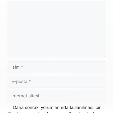
Yorum
İsim
E-
posta
İnternet
sitesi
Daha sonraki yorumlarımda kullanılması için