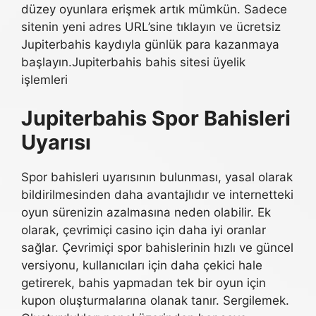
düzey oyunlara erişmek artık mümkün. Sadece
sitenin yeni adres URL’sine tıklayın ve ücretsiz
Jupiterbahis kaydıyla günlük para kazanmaya
başlayın.Jupiterbahis bahis sitesi üyelik
işlemleri
Jupiterbahis Spor Bahisleri
Uyarısı
Spor bahisleri uyarısının bulunması, yasal olarak
bildirilmesinden daha avantajlıdır ve internetteki
oyun sürenizin azalmasına neden olabilir. Ek
olarak, çevrimiçi casino için daha iyi oranlar
sağlar. Çevrimiçi spor bahislerinin hızlı ve güncel
versiyonu, kullanıcıları için daha çekici hale
getirerek, bahis yapmadan tek bir oyun için
kupon oluşturmalarına olanak tanır. Sergilemek.