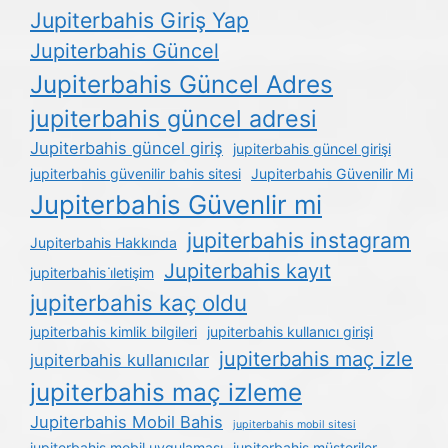
Jupiterbahis Giriş Yap
Jupiterbahis Güncel
Jupiterbahis Güncel Adres
jupiterbahis güncel adresi
Jupiterbahis güncel giriş
jupiterbahis güncel girişi
jupiterbahis güvenilir bahis sitesi
Jupiterbahis Güvenilir Mi
Jupiterbahis Güvenlir mi
jupiterbahis instagram
Jupiterbahis Hakkında
Jupiterbahis kayıt
jupiterbahis i̇letişim
jupiterbahis kaç oldu
jupiterbahis kimlik bilgileri
jupiterbahis kullanıcı girişi
jupiterbahis maç izle
jupiterbahis kullanıcılar
jupiterbahis maç izleme
Jupiterbahis Mobil Bahis
jupiterbahis mobil sitesi
jupiterbahis mobil uygulaması
jupiterbahis müşteriler