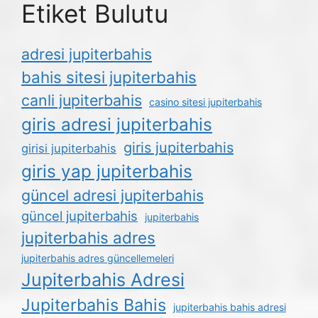
Etiket Bulutu
adresi jupiterbahis
bahis sitesi jupiterbahis
canli jupiterbahis
casino sitesi jupiterbahis
giris adresi jupiterbahis
giris jupiterbahis
girisi jupiterbahis
giris yap jupiterbahis
güncel adresi jupiterbahis
güncel jupiterbahis
jupiterbahis
jupiterbahis adres
jupiterbahis adres güncellemeleri
Jupiterbahis Adresi
Jupiterbahis Bahis
jupiterbahis bahis adresi