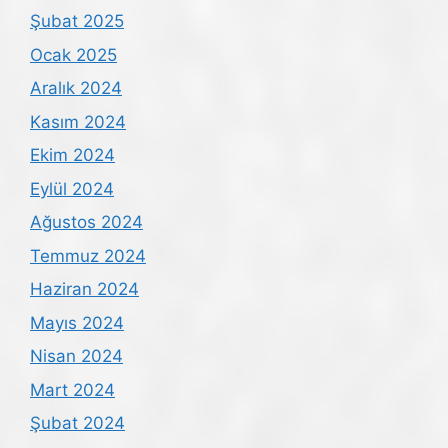
Şubat 2025
Ocak 2025
Aralık 2024
Kasım 2024
Ekim 2024
Eylül 2024
Ağustos 2024
Temmuz 2024
Haziran 2024
Mayıs 2024
Nisan 2024
Mart 2024
Şubat 2024