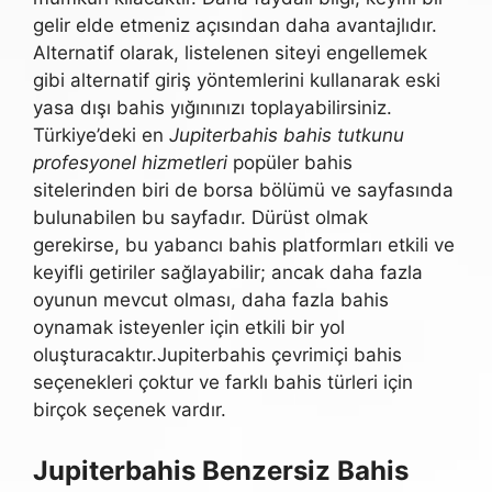
gelir elde etmeniz açısından daha avantajlıdır.
Alternatif olarak, listelenen siteyi engellemek
gibi alternatif giriş yöntemlerini kullanarak eski
yasa dışı bahis yığınınızı toplayabilirsiniz.
Türkiye’deki en
Jupiterbahis bahis tutkunu
profesyonel hizmetleri
popüler bahis
sitelerinden biri de borsa bölümü ve sayfasında
bulunabilen bu sayfadır. Dürüst olmak
gerekirse, bu yabancı bahis platformları etkili ve
keyifli getiriler sağlayabilir; ancak daha fazla
oyunun mevcut olması, daha fazla bahis
oynamak isteyenler için etkili bir yol
oluşturacaktır.Jupiterbahis çevrimiçi bahis
seçenekleri çoktur ve farklı bahis türleri için
birçok seçenek vardır.
Jupiterbahis Benzersiz Bahis