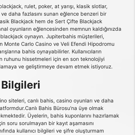
ckjack, rulet, poker, at yarışı, klasik slotlar,
r ve daha fazlasını sunan eğlence benzeri bir
lasik Blackjack hem de Sert Çifte Blackjack
nal oyunların eğlencesinden memnun kaldığınızda
e blackjack oynayın. Jupiterbahis müşterileri,
dan Monte Carlo Casino ve Veli Efendi Hipodromu
rışlarına bahis oynayabilirler. Kullanıcıların
n ruhunu hissetmeleri için en son teknolojiyi
arlamaya ve geliştirmeye devam etmek istiyoruz.
Bilgileri
asino siteleri, canlı bahis, casino oyunları ve daha
platformdur.Canlı Bahis Bürosu’na üye olmak
ekmektedir. Üyelerin, bahis kuponlarını hazırlamak
in soru sorulmayan bir kayıt aşamasını
ında kullanıcı bilgileri ve şifre oluşturmam