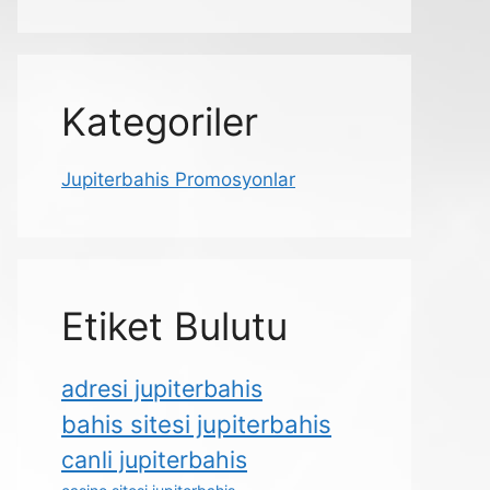
Kategoriler
Jupiterbahis Promosyonlar
Etiket Bulutu
adresi jupiterbahis
bahis sitesi jupiterbahis
canli jupiterbahis