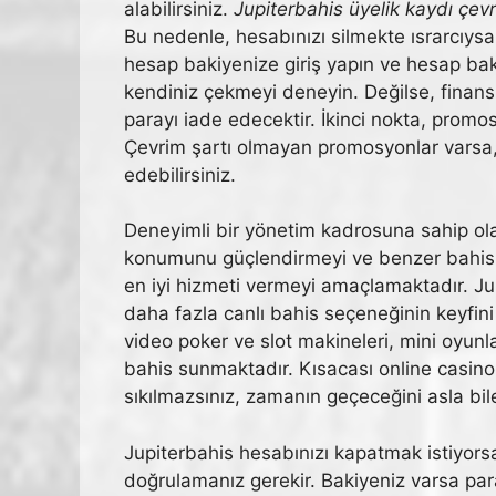
alabilirsiniz.
Jupiterbahis üyelik kaydı çevr
Bu nedenle, hesabınızı silmekte ısrarcıysan
hesap bakiyenize giriş yapın ve hesap bak
kendiniz çekmeyi deneyin. Değilse, finans 
parayı iade edecektir. İkinci nokta, promos
Çevrim şartı olmayan promosyonlar varsa, 
edebilirsiniz.
Deneyimli bir yönetim kadrosuna sahip olan
konumunu güçlendirmeyi ve benzer bahis 
en iyi hizmeti vermeyi amaçlamaktadır. Jup
daha fazla canlı bahis seçeneğinin keyfini ç
video poker ve slot makineleri, mini oyunlar
bahis sunmaktadır. Kısacası online casino 
sıkılmazsınız, zamanın geçeceğini asla bi
Jupiterbahis hesabınızı kapatmak istiyorsa
doğrulamanız gerekir. Bakiyeniz varsa pa