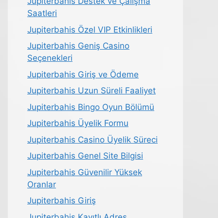
Jupiterbahis Destek ve Çalışma
Saatleri
Jupiterbahis Özel VIP Etkinlikleri
Jupiterbahis Geniş Casino
Seçenekleri
Jupiterbahis Giriş ve Ödeme
Jupiterbahis Uzun Süreli Faaliyet
Jupiterbahis Bingo Oyun Bölümü
Jupiterbahis Üyelik Formu
Jupiterbahis Casino Üyelik Süreci
Jupiterbahis Genel Site Bilgisi
Jupiterbahis Güvenilir Yüksek
Oranlar
Jupiterbahis Giriş
Jupiterbahis Kayıtlı Adres