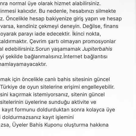
ra normal üye olarak hizmet alabilirsiniz.
inmesi kalıcıdır. Bu nedenle, hesabınızı silmekte
niz. Öncelikle hesap bakiyenize giriş yapın ve hesap
 varsa, kendiniz çekmeyi deneyin. Değilse, finans
koyarak parayı iade edecektir. İkinci nokta,
kaldırmaktır. Çevrim şartı olmayan promosyonlar
ptal edebilirsiniz.Sorun yaşamamak
Jupiterbahis
yi şekilde bağlanmalısınız.İnternet bağlantısı
tamamlayamayacaktır.
mak için öncelikle canlı bahis sitesinin güncel
 Türkiye de oyun sitelerine erişimi engelleyebilir.
ini kaçırmak istemiyorsanız, sitenin güncel
sitelerinin üyelerine sunduğu aktivite ve
m kayıt formunu doldurduktan sonra kolayca üye
eri doldurmazsanız kayıt işlemini
sa, Üyeler Bahis Kuponu oluşturma hakkına