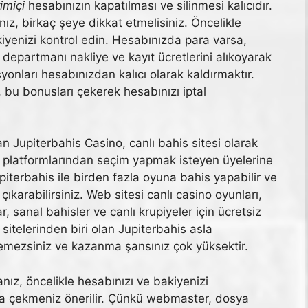
imiçi
hesabınızın kapatılması ve silinmesi kalıcıdır.
ız, birkaç şeye dikkat etmelisiniz. Öncelikle
iyenizi kontrol edin. Hesabınızda para varsa,
departmanı nakliye ve kayıt ücretlerini alıkoyarak
yonları hesabınızdan kalıcı olarak kaldırmaktır.
bu bonusları çekerek hesabınızı iptal
 Jupiterbahis Casino, canlı bahis sitesi olarak
platformlarından seçim yapmak isteyen üyelerine
iterbahis ile birden fazla oyuna bahis yapabilir ve
ıkarabilirsiniz. Web sitesi canlı casino oyunları,
, sanal bahisler ve canlı krupiyeler için ücretsiz
sitelerinden biri olan Jupiterbahis asla
lemezsiniz ve kazanma şansınız çok yüksektir.
nız, öncelikle hesabınızı ve bakiyenizi
ra çekmeniz önerilir. Çünkü webmaster, dosya