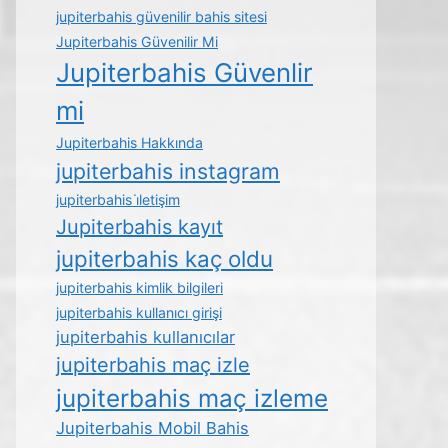
jupiterbahis güvenilir bahis sitesi
Jupiterbahis Güvenilir Mi
Jupiterbahis Güvenlir
mi
Jupiterbahis Hakkında
jupiterbahis instagram
jupiterbahis i̇letişim
Jupiterbahis kayıt
jupiterbahis kaç oldu
jupiterbahis kimlik bilgileri
jupiterbahis kullanıcı girişi
jupiterbahis kullanıcılar
jupiterbahis maç izle
jupiterbahis maç izleme
Jupiterbahis Mobil Bahis