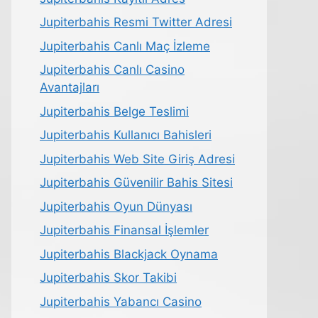
Jupiterbahis Resmi Twitter Adresi
Jupiterbahis Canlı Maç İzleme
Jupiterbahis Canlı Casino
Avantajları
Jupiterbahis Belge Teslimi
Jupiterbahis Kullanıcı Bahisleri
Jupiterbahis Web Site Giriş Adresi
Jupiterbahis Güvenilir Bahis Sitesi
Jupiterbahis Oyun Dünyası
Jupiterbahis Finansal İşlemler
Jupiterbahis Blackjack Oynama
Jupiterbahis Skor Takibi
Jupiterbahis Yabancı Casino