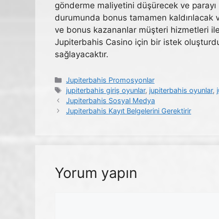
gönderme maliyetini düşürecek ve parayı 
durumunda bonus tamamen kaldırılacak ve
ve bonus kazananlar müşteri hizmetleri ile
Jupiterbahis Casino için bir istek oluşturdu
sağlayacaktır.
Kategoriler
Jupiterbahis Promosyonlar
Etiketler
jupiterbahis giriş oyunlar
,
jupiterbahis oyunlar
,
Jupiterbahis Sosyal Medya
Jupiterbahis Kayıt Belgelerini Gerektirir
Yorum yapın
Yorum