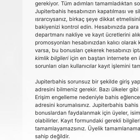
gerekiyor. Tüm adımları tamamladıktan son
Jupiterbahis hesabınızın kapatılması ve sil
ısrarcıysanız, birkaç şeye dikkat etmelisi
bakiyenizi kontrol edin. Hesabınızda para
departmanı nakliye ve kayıt ücretlerini alı
promosyonları hesabınızdan kalıcı olarak 
varsa, bu bonusları çekerek hesabınızı i
kimlik bilgileri
için en baştan internete en i
sorunları olan kullanıcılar kayıt işlemini 
Jupiterbahis sorunsuz bir şekilde giriş yap
adresini bilmeniz gerekir. Bazı ülkeler gibi
Erişim engelleme nedeniyle bahis eğlences
adresini korumalısınız. Jupiterbahis bahis 
bonuslardan faydalanmak için üyeler, isi
olabilirler. Kayıt formundaki gerekli bilgil
tamamlayamazsınız. Üyelik tamamlanamaz
sahip değildir.