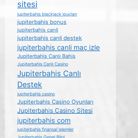
sitesi
jupiterbahis blackjack i̇puçları
jupiterbahis bonus
jupiterbahis canli
jupiterbahis canli destek
jupiterbahis canli maç izle
Jupiterbahis Canlı Bahis
Jupiterbahis Canlı Casino
Jupiterbahis Canlı
Destek
jupiterbahis casino
Jupiterbahis Casino Oyunları
Jupiterbahis Casino Sitesi
jupiterbahis com
jupiterbahis finansal i̇şlemler
Jupiterbahis Genel Bilgi