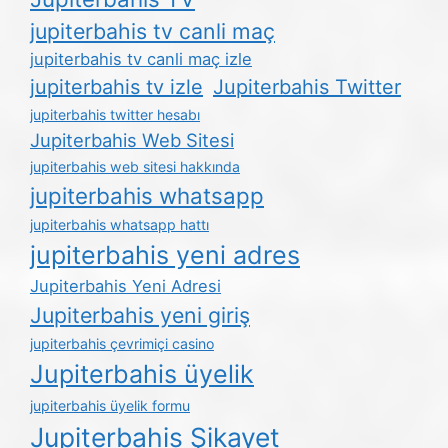
jupiterbahis tv canli maç
jupiterbahis tv canli maç izle
jupiterbahis tv izle
Jupiterbahis Twitter
jupiterbahis twitter hesabı
Jupiterbahis Web Sitesi
jupiterbahis web sitesi hakkında
jupiterbahis whatsapp
jupiterbahis whatsapp hattı
jupiterbahis yeni adres
Jupiterbahis Yeni Adresi
Jupiterbahis yeni giriş
jupiterbahis çevrimiçi casino
Jupiterbahis üyelik
jupiterbahis üyelik formu
Jupiterbahis Şikayet