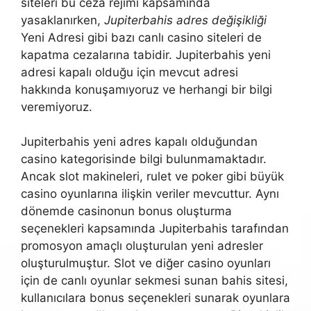
siteleri bu ceza rejimi kapsamında
yasaklanırken,
Jupiterbahis adres değişikliği
Yeni Adresi gibi bazı canlı casino siteleri de
kapatma cezalarına tabidir. Jupiterbahis yeni
adresi kapalı olduğu için mevcut adresi
hakkında konuşamıyoruz ve herhangi bir bilgi
veremiyoruz.
Jupiterbahis yeni adres kapalı olduğundan
casino kategorisinde bilgi bulunmamaktadır.
Ancak slot makineleri, rulet ve poker gibi büyük
casino oyunlarına ilişkin veriler mevcuttur. Aynı
dönemde casinonun bonus oluşturma
seçenekleri kapsamında Jupiterbahis tarafından
promosyon amaçlı oluşturulan yeni adresler
oluşturulmuştur. Slot ve diğer casino oyunları
için de canlı oyunlar sekmesi sunan bahis sitesi,
kullanıcılara bonus seçenekleri sunarak oyunlara