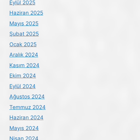
Eylül 2025
Haziran 2025
Mayıs 2025
Şubat 2025
Ocak 2025
Aralık 2024
Kasım 2024
Ekim 2024
Eylül 2024
Ağustos 2024
Temmuz 2024
Haziran 2024
Mayıs 2024
Nisan 2024