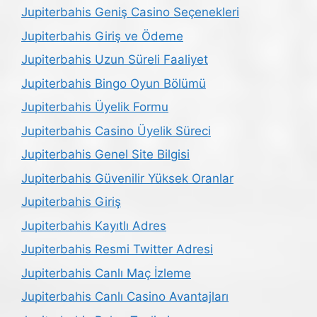
Jupiterbahis Geniş Casino Seçenekleri
Jupiterbahis Giriş ve Ödeme
Jupiterbahis Uzun Süreli Faaliyet
Jupiterbahis Bingo Oyun Bölümü
Jupiterbahis Üyelik Formu
Jupiterbahis Casino Üyelik Süreci
Jupiterbahis Genel Site Bilgisi
Jupiterbahis Güvenilir Yüksek Oranlar
Jupiterbahis Giriş
Jupiterbahis Kayıtlı Adres
Jupiterbahis Resmi Twitter Adresi
Jupiterbahis Canlı Maç İzleme
Jupiterbahis Canlı Casino Avantajları