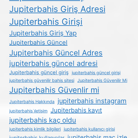
Jupiterbahis Giriş Adresi
Jupiterbahis Girişi
Jupiterbahis Giriş Yap
Jupiterbahis Güncel
Jupiterbahis Güncel Adres
jupiterbahis güncel adresi
Jupiterbahis güncel giriş
jupiterbahis güncel girişi
jupiterbahis güvenilir bahis sitesi
Jupiterbahis Güvenilir Mi
Jupiterbahis Güvenlir mi
jupiterbahis instagram
Jupiterbahis Hakkında
Jupiterbahis kayıt
jupiterbahis i̇letişim
jupiterbahis kaç oldu
jupiterbahis kimlik bilgileri
jupiterbahis kullanıcı girişi
jupiterbahis maç izle
jupiterbahis kullanıcılar