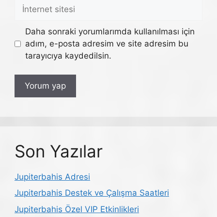
İnternet
sitesi
Daha sonraki yorumlarımda kullanılması için
adım, e-posta adresim ve site adresim bu
tarayıcıya kaydedilsin.
Son Yazılar
Jupiterbahis Adresi
Jupiterbahis Destek ve Çalışma Saatleri
Jupiterbahis Özel VIP Etkinlikleri