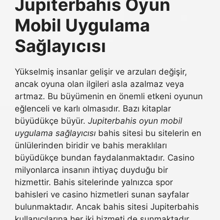
Jupiterbahis Oyun
Mobil Uygulama
Sağlayıcısı
Yükselmiş insanlar gelişir ve arzuları değişir,
ancak oyuna olan ilgileri asla azalmaz veya
artmaz. Bu büyümenin en önemli etkeni oyunun
eğlenceli ve karlı olmasıdır. Bazı kitaplar
büyüdükçe büyür.
Jupiterbahis oyun mobil
uygulama sağlayıcısı
bahis sitesi bu sitelerin en
ünlülerinden biridir ve bahis meraklıları
büyüdükçe bundan faydalanmaktadır. Casino
milyonlarca insanın ihtiyaç duyduğu bir
hizmettir. Bahis sitelerinde yalnızca spor
bahisleri ve casino hizmetleri sunan sayfalar
bulunmaktadır. Ancak bahis sitesi Jupiterbahis
kullanıcılarına her iki hizmeti de sunmaktadır.