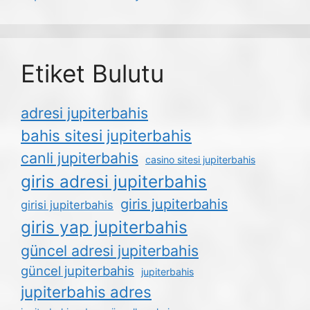
Etiket Bulutu
adresi jupiterbahis
bahis sitesi jupiterbahis
canli jupiterbahis
casino sitesi jupiterbahis
giris adresi jupiterbahis
giris jupiterbahis
girisi jupiterbahis
giris yap jupiterbahis
güncel adresi jupiterbahis
güncel jupiterbahis
jupiterbahis
jupiterbahis adres