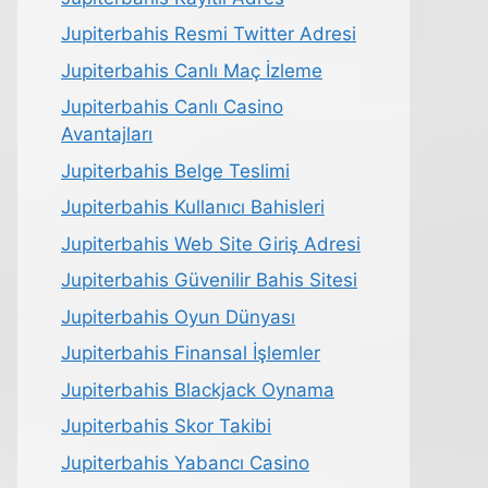
Jupiterbahis Resmi Twitter Adresi
Jupiterbahis Canlı Maç İzleme
Jupiterbahis Canlı Casino
Avantajları
Jupiterbahis Belge Teslimi
Jupiterbahis Kullanıcı Bahisleri
Jupiterbahis Web Site Giriş Adresi
Jupiterbahis Güvenilir Bahis Sitesi
Jupiterbahis Oyun Dünyası
Jupiterbahis Finansal İşlemler
Jupiterbahis Blackjack Oynama
Jupiterbahis Skor Takibi
Jupiterbahis Yabancı Casino