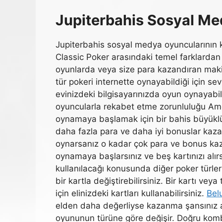
Jupiterbahis Sosyal Me
Jupiterbahis sosyal medya oyuncularının k
Classic Poker arasındaki temel farklardan 
oyunlarda veya size para kazandıran makin
tür pokeri internette oynayabildiği için 
evinizdeki bilgisayarınızda oyun oynayabil
oyuncularla rekabet etme zorunluluğu Ame
oynamaya başlamak için bir bahis büyüklü
daha fazla para ve daha iyi bonuslar kaza
oynarsanız o kadar çok para ve bonus kazan
oynamaya başlarsınız ve beş kartınızı alırs
kullanılacağı konusunda diğer poker türlerin
bir kartla değiştirebilirsiniz. Bir kartı ve
için elinizdeki kartları kullanabilirsiniz.
Bel
elden daha değerliyse kazanma şansınız 
oyununun türüne göre değişir. Doğru kom