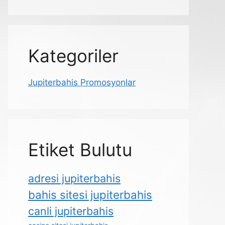
Kategoriler
Jupiterbahis Promosyonlar
Etiket Bulutu
adresi jupiterbahis
bahis sitesi jupiterbahis
canli jupiterbahis