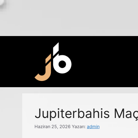
İçeriğe
atla
Jupiterbahis Maç 
Haziran 25, 2026
Yazarı:
admin