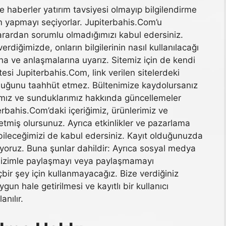
 haberler yatırım tavsiyesi olmayıp bilgilendirme
rım yapmayı seçiyorlar. Jupiterbahis.Com’u
zarardan sorumlu olmadığımızı kabul edersiniz.
rdiğimizde, onların bilgilerinin nasıl kullanılacağı
na ve anlaşmalarına uyarız. Sitemiz için de kendi
tesi Jupiterbahis.Com, link verilen sitelerdeki
lduğunu taahhüt etmez. Bültenimize kaydolursanız
ımız ve sunduklarımız hakkında güncellemeler
erbahis.Com’daki içeriğimiz, ürünlerimiz ve
etmiş olursunuz. Ayrıca etkinlikler ve pazarlama
çebileceğimizi de kabul edersiniz. Kayıt olduğunuzda
diyoruz. Buna şunlar dahildir: Ayrıca sosyal medya
ı bizimle paylaşmayı veya paylaşmamayı
çbir şey için kullanmayacağız. Bize verdiğiniz
un hale getirilmesi ve kayıtlı bir kullanıcı
nılır.