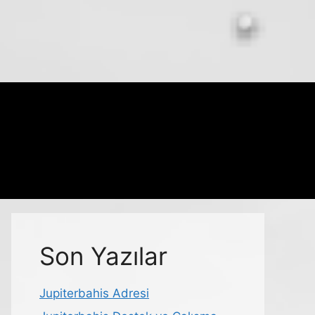
Son Yazılar
Jupiterbahis Adresi