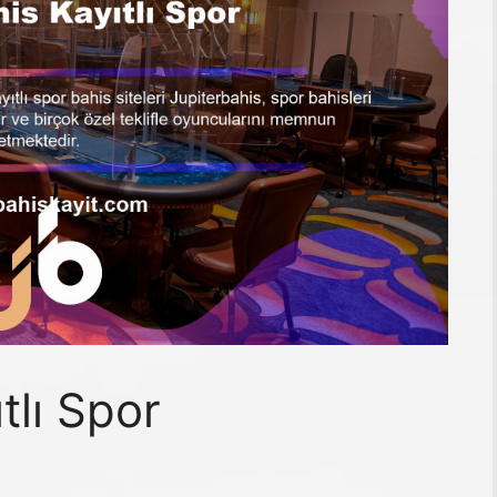
tlı Spor