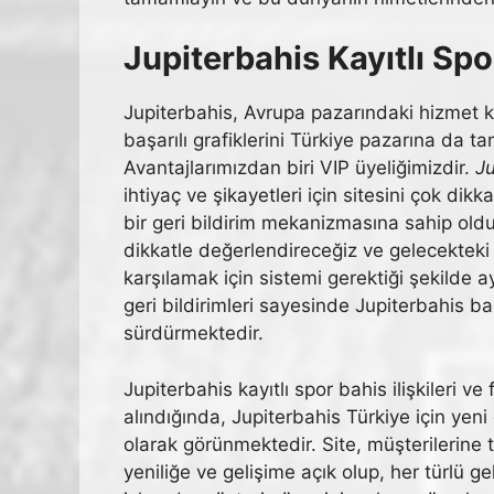
Jupiterbahis Kayıtlı Spo
Jupiterbahis, Avrupa pazarındaki hizmet ka
başarılı grafiklerini Türkiye pazarına da 
Avantajlarımızdan biri VIP üyeliğimizdir.
Ju
ihtiyaç ve şikayetleri için sitesini çok dikk
bir geri bildirim mekanizmasına sahip olduğ
dikkatle değerlendireceğiz ve gelecekteki k
karşılamak için sistemi gerektiği şekilde ay
geri bildirimleri sayesinde Jupiterbahis 
sürdürmektedir.
Jupiterbahis kayıtlı spor bahis ilişkileri v
alındığında, Jupiterbahis Türkiye için yen
olarak görünmektedir. Site, müşterilerine 
yeniliğe ve gelişime açık olup, her türlü 