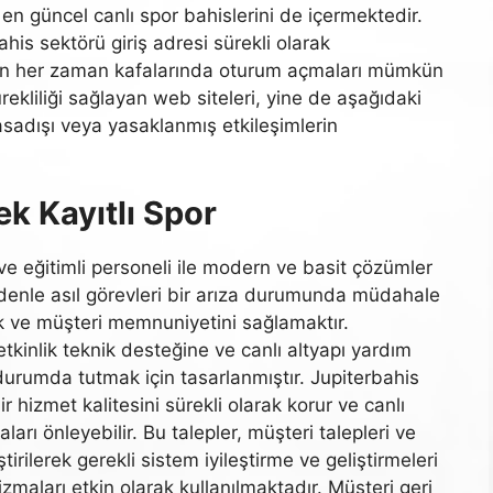
 en güncel canlı spor bahislerini de içermektedir.
his sektörü giriş adresi sürekli olarak
ın her zaman kafalarında oturum açmaları mümkün
ekliliği sağlayan web siteleri, yine de aşağıdaki
Yasadışı veya yasaklanmış etkileşimlerin
ek Kayıtlı Spor
ve eğitimli personeli ile modern ve basit çözümler
nedenle asıl görevleri bir arıza durumunda müdahale
ek ve müşteri memnuniyetini sağlamaktır.
tkinlik teknik desteğine ve canlı altyapı yardım
r durumda tutmak için tasarlanmıştır. Jupiterbahis
r hizmet kalitesini sürekli olarak korur ve canlı
ları önleyebilir. Bu talepler, müşteri talepleri ve
eştirilerek gerekli sistem iyileştirme ve geliştirmeleri
zmaları etkin olarak kullanılmaktadır. Müşteri geri