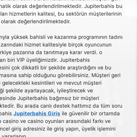
ematik olarak değerlendirilmektedir. Jupiterbahis bu
 hizmetlerin kalitesi, bu sektörün müşterilerinin
r olarak değerlendirilmektedir.
larıyla yüksek bahisli ve kazanma programının tadını
azarındaki hizmet kalitesiyle birçok oyuncunun
Türkiye pazarına da tanıtmaya karar verdi. o
 biri VIP üyeliğimizdir. Jupiterbahis
esini çok dikkatli bir şekilde araştırdığını ve bu
zmasına sahip olduğunu görebilirsiniz. Müşteri geri
e gelecekteki kesintileri ve mevcut müşteri
iği şekilde ayarlayacak, iyileştirecek ve
sayesinde Jupiterbahis bağımsız bir müşteri
edir. Bu arada canlı destek hattımız da tüm soru
rbahis
Jupiterbahis Giriş
ile güvenilir bir ortamda
 casino ve casino oyunları arasındaki farkı ve
el giriş adresiniz ile giriş yapın, üyelik işlemini
yararlanın.