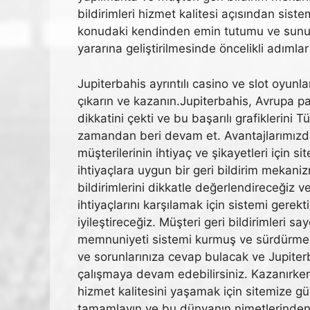
bildirimleri hizmet kalitesi açısından sist
konudaki kendinden emin tutumu ve sunulan
yararına geliştirilmesinde öncelikli adımla
Jupiterbahis ayrıntılı casino ve slot oyun
çıkarın ve kazanın.Jupiterbahis, Avrupa p
dikkatini çekti ve bu başarılı grafiklerini 
zamandan beri devam et. Avantajlarımızdan
müşterilerinin ihtiyaç ve şikayetleri için sit
ihtiyaçlara uygun bir geri bildirim mekani
bildirimlerini dikkatle değerlendireceğiz v
ihtiyaçlarını karşılamak için sistemi gerekt
iyileştireceğiz. Müşteri geri bildirimleri 
memnuniyeti sistemi kurmuş ve sürdürmekt
ve sorunlarınıza cevap bulacak ve Jupite
çalışmaya devam edebilirsiniz. Kazanırken
hizmet kalitesini yaşamak için sitemize günc
tamamlayın ve bu dünyanın nimetlerinden 