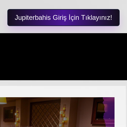
Jupiterbahis Giriş İçin Tıklayınız!