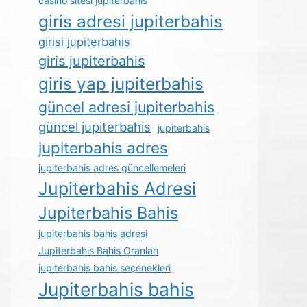
casino sitesi jupiterbahis
giris adresi jupiterbahis
girisi jupiterbahis
giris jupiterbahis
giris yap jupiterbahis
güncel adresi jupiterbahis
güncel jupiterbahis
jupiterbahis
jupiterbahis adres
jupiterbahis adres güncellemeleri
Jupiterbahis Adresi
Jupiterbahis Bahis
jupiterbahis bahis adresi
Jupiterbahis Bahis Oranları
jupiterbahis bahis seçenekleri
Jupiterbahis bahis