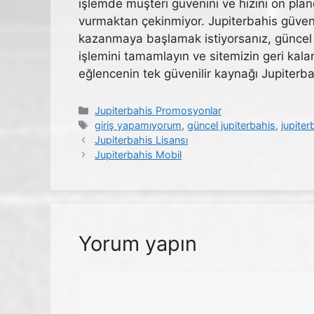
işlemde müşteri güvenini ve hızını ön pl
vurmaktan çekinmiyor. Jupiterbahis güvenirl
kazanmaya başlamak istiyorsanız, güncel gir
işlemini tamamlayın ve sitemizin geri kala
eğlencenin tek güvenilir kaynağı Jupiterbah
Kategoriler
Jupiterbahis Promosyonlar
Etiketler
giriş yapamıyorum
,
güncel jupiterbahis
,
jupiter
Jupiterbahis Lisansı
Jupiterbahis Mobil
Yorum yapın
Yorum