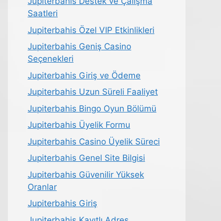
Jupiterbahis Destek ve Çalışma
Saatleri
Jupiterbahis Özel VIP Etkinlikleri
Jupiterbahis Geniş Casino
Seçenekleri
Jupiterbahis Giriş ve Ödeme
Jupiterbahis Uzun Süreli Faaliyet
Jupiterbahis Bingo Oyun Bölümü
Jupiterbahis Üyelik Formu
Jupiterbahis Casino Üyelik Süreci
Jupiterbahis Genel Site Bilgisi
Jupiterbahis Güvenilir Yüksek
Oranlar
Jupiterbahis Giriş
Jupiterbahis Kayıtlı Adres