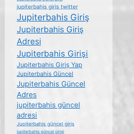
jupiterbahis giris twitter
Jupiterbahis Giriş
Jupiterbahis Giriş
Adresi
Jupiterbahis Girişi
Jupiterbahis Giriş Yap
Jupiterbahis Güncel
Jupiterbahis Güncel
Adres
jupiterbahis güncel
adresi
Jupiterbahis güncel giriş
jupiterbahis güncel girişi