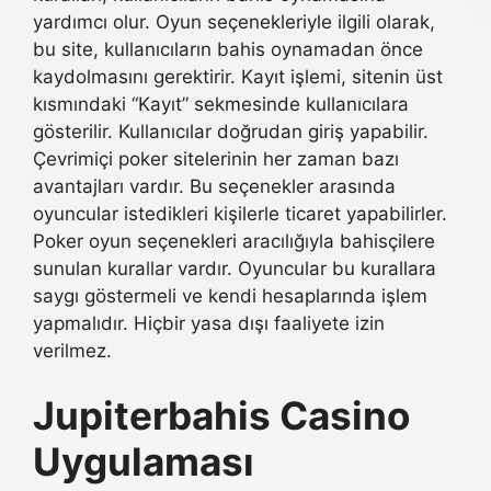
yardımcı olur. Oyun seçenekleriyle ilgili olarak,
bu site, kullanıcıların bahis oynamadan önce
kaydolmasını gerektirir. Kayıt işlemi, sitenin üst
kısmındaki “Kayıt” sekmesinde kullanıcılara
gösterilir. Kullanıcılar doğrudan giriş yapabilir.
Çevrimiçi poker sitelerinin her zaman bazı
avantajları vardır. Bu seçenekler arasında
oyuncular istedikleri kişilerle ticaret yapabilirler.
Poker oyun seçenekleri aracılığıyla bahisçilere
sunulan kurallar vardır. Oyuncular bu kurallara
saygı göstermeli ve kendi hesaplarında işlem
yapmalıdır. Hiçbir yasa dışı faaliyete izin
verilmez.
Jupiterbahis Casino
Uygulaması