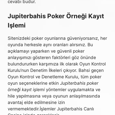
cevabı budur.
Jupiterbahis Poker Örneği Kayıt
Işlemi
Sitenizdeki poker oyunlarına güveniyorsanız, her
oyunda herkesle aynı oranları alırsınız. Bu
açıklamayı yaparken ve güvenli poker
anlayışımızı gösteren faktörleri göz önünde
bulundururken karşımıza ilk olarak Oyun Kontrol
Kurulu’nun Denetim İlkeleri çıkıyor. Bahsi geçen
Oyun Kontrol ve Denetleme Kurulu, tüm poker
oyun seçeneklerine etkin
Jupiterbahis poker
örneği kayıt işlemi
yöntemler uygulamakta ve
hile yapılmasına veya oyunun anlaşılmasında
avantaj elde edilmesine izin
vermemektedir.İşlemler Jupiterbahis Canlı