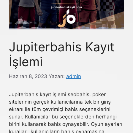
Jupiterbahis Kayıt
İşlemi
Haziran 8, 2023
Yazarı:
admin
Jupiterbahis kayıt işlemi seobahis, poker
sitelerinin gerçek kullanıcılarına tek bir giriş
ekranı ile tüm çevrimiçi bahis seçeneklerini
sunar. Kullanıcılar bu seçeneklerden herhangi
birini kullanarak bahis oynayabilir. Oyun ayarları
kuralları, kullanıcıların bahis oynamasına