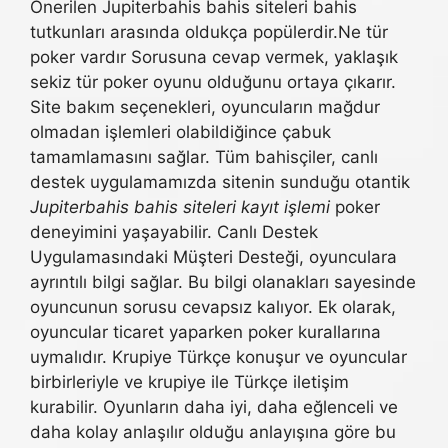
Önerilen Jupiterbahis bahis siteleri bahis
tutkunları arasında oldukça popülerdir.Ne tür
poker vardır Sorusuna cevap vermek, yaklaşık
sekiz tür poker oyunu olduğunu ortaya çıkarır.
Site bakım seçenekleri, oyuncuların mağdur
olmadan işlemleri olabildiğince çabuk
tamamlamasını sağlar. Tüm bahisçiler, canlı
destek uygulamamızda sitenin sunduğu otantik
Jupiterbahis bahis siteleri kayıt işlemi
poker
deneyimini yaşayabilir. Canlı Destek
Uygulamasındaki Müşteri Desteği, oyunculara
ayrıntılı bilgi sağlar. Bu bilgi olanakları sayesinde
oyuncunun sorusu cevapsız kalıyor. Ek olarak,
oyuncular ticaret yaparken poker kurallarına
uymalıdır. Krupiye Türkçe konuşur ve oyuncular
birbirleriyle ve krupiye ile Türkçe iletişim
kurabilir. Oyunların daha iyi, daha eğlenceli ve
daha kolay anlaşılır olduğu anlayışına göre bu