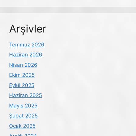
Arşivler
Temmuz 2026
Haziran 2026
Nisan 2026
Ekim 2025
Eylül 2025
Haziran 2025
Mayıs 2025
Şubat 2025
Ocak 2025