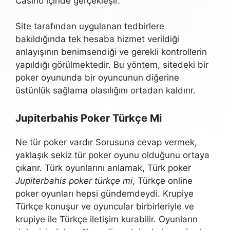
Casino içinde gerçekleşir.
Site tarafından uygulanan tedbirlere
bakıldığında tek hesaba hizmet verildiği
anlayışının benimsendiği ve gerekli kontrollerin
yapıldığı görülmektedir. Bu yöntem, sitedeki bir
poker oyununda bir oyuncunun diğerine
üstünlük sağlama olasılığını ortadan kaldırır.
Jupiterbahis Poker Türkçe Mi
Ne tür poker vardır Sorusuna cevap vermek,
yaklaşık sekiz tür poker oyunu olduğunu ortaya
çıkarır. Türk oyunlarını anlamak, Türk poker
Jupiterbahis poker türkçe mi
, Türkçe online
poker oyunları hepsi gündemdeydi. Krupiye
Türkçe konuşur ve oyuncular birbirleriyle ve
krupiye ile Türkçe iletişim kurabilir. Oyunların