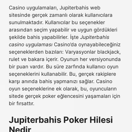
Casino uygulamaları, Jupiterbahis web
sitesinde gerçek zamanlı olarak kullanıcılara
sunulmaktadır. Kullanıcılar bu seçenekler
arasından seçim yapabilir ve uygun gördükleri
şekilde bahis yapabilirler. İşte
Jupiterbahis
casino uygulaması
Casino’da oynayabileceğiniz
seçeneklerden bazıları: Varyasyonlar blackjack,
rulet ve bakara içerir. Oyunun her versiyonunda
bir puan vardır. Bu süre zarfında kullanıcı oyun
seçeneklerini kullanabilir. Bu, gerçek rakiplere
karşı anında bahis yapmanızı sağlar. Casino
oyun seçeneklerine ek olarak, bu, oyuncuların
sitede gerçek poker eğlencesini yaşamaları için
bir fırsattır.
Jupiterbahis Poker Hilesi
Nedir