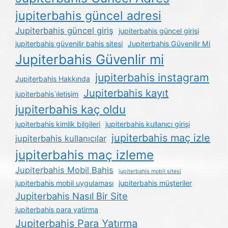
jupiterbahis güncel adresi
Jupiterbahis güncel giriş
jupiterbahis güncel girişi
jupiterbahis güvenilir bahis sitesi
Jupiterbahis Güvenilir Mi
Jupiterbahis Güvenlir mi
jupiterbahis instagram
Jupiterbahis Hakkında
Jupiterbahis kayıt
jupiterbahis i̇letişim
jupiterbahis kaç oldu
jupiterbahis kimlik bilgileri
jupiterbahis kullanıcı girişi
jupiterbahis maç izle
jupiterbahis kullanıcılar
jupiterbahis maç izleme
Jupiterbahis Mobil Bahis
jupiterbahis mobil sitesi
jupiterbahis mobil uygulaması
jupiterbahis müşteriler
Jupiterbahis Nasıl Bir Site
jupiterbahis para yatirma
Jupiterbahis Para Yatırma