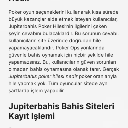
Poker oyun seçeneklerini kullanarak kısa sürede
büyük kazançlar elde etmek isteyen kullanıcılar,
Jupiterbahis Poker Hilesi’nin ilgilerini çeken
şeyin cevabını bulacaklardır. Bu sorunun cevabı,
kullanıcıların site üzerinde doğrudan hile
yapamayacaklarıdır. Poker Opsiyonlarında
güvenle bahis oynamak için hiçbir şekilde hile
yapamazsınız. Bu, kullanıcıların güven sorunları
olmadan bahis oynamasına olanak tanır. Gerçek
Jupiterbahis poker hilesi nedir
poker oranlarıyla
hile yapmak yok. Tüm oyuncular sitede aynı
şartlarda işlem yapabilir.
Jupiterbahis Bahis Siteleri
Kayıt Işlemi