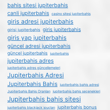
bahis sitesi jupiterbahis
canli jupiterbahis
casino sitesi jupiterbahis
giris adresi jupiterbahis
giris jupiterbahis
girisi jupiterbahis
giris yap jupiterbahis
güncel adresi jupiterbahis
güncel jupiterbahis
jupiterbahis
jupiterbahis adres
jupiterbahis adres güncellemeleri
Jupiterbahis Adresi
Jupiterbahis Bahis
jupiterbahis bahis adresi
Jupiterbahis Bahis Oranları
jupiterbahis bahis seçenekleri
Jupiterbahis bahis sitesi
jupiterbahis bonus
jupiterbahis blackjack i̇puçları