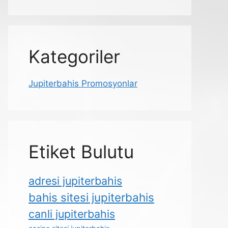
Kategoriler
Jupiterbahis Promosyonlar
Etiket Bulutu
adresi jupiterbahis
bahis sitesi jupiterbahis
canli jupiterbahis