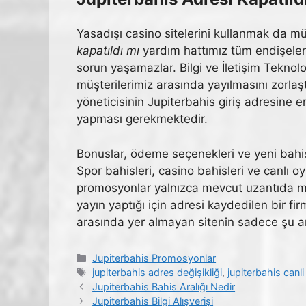
Yasadışı casino sitelerini kullanmak da 
kapatıldı mı
yardım hattımız tüm endişelerin
sorun yaşamazlar. Bilgi ve İletişim Teknoloj
müşterilerimiz arasında yayılmasını zorlaş
yöneticisinin Jupiterbahis giriş adresine 
yapması gerekmektedir.
Bonuslar, ödeme seçenekleri ve yeni bahis
Spor bahisleri, casino bahisleri ve canlı o
promosyonlar yalnızca mevcut uzantıda mev
yayın yaptığı için adresi kaydedilen bir f
arasında yer almayan sitenin sadece şu an
Kategoriler
Jupiterbahis Promosyonlar
Etiketler
jupiterbahis adres değişikliği
,
jupiterbahis canli
Jupiterbahis Bahis Aralığı Nedir
Jupiterbahis Bilgi Alışverişi