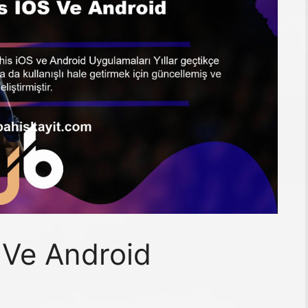
 Ve Android