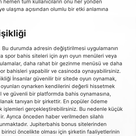
 hemen tüm kullanıcıların onu her yönden
ye ulaşma açısından olumlu bir etki anlamına
şikliği
ir. Bu durumda adresin değiştirilmesi uygulamanın
a spor bahis siteleri için ayrı oyun menüleri veya
gulamalar, daha rahat bir gezinme menüsü ve daha
por bahisleri yapabilir ve casinoda oynayabilirsiniz.
kliği İnsanlar güvenilir bir sitede oyun oynamak,
oyunları oynarken kendilerini değerli hissetmek
adil ve güvenli bir platformda bahis oynamasına,
lanak tanıyan bir şirkettir. En popüler ödeme
 işlemleri gerçekleştirebilirsiniz. Bu nedenle küçük
idir. Ayrıca önceden haber verilmeden silahlı
lunmaktadır. Jupiterbahis bonus sitelerinden
rinci öncelikte olması için şirketin faaliyetlerinin