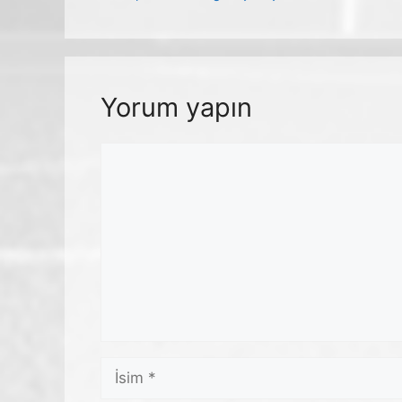
Yorum yapın
Yorum
İsim