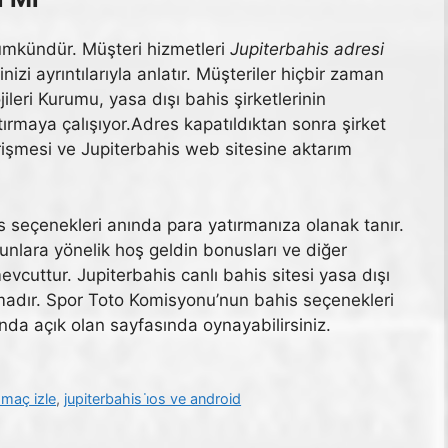
mümkündür. Müşteri hizmetleri
Jupiterbahis adresi
izi ayrıntılarıyla anlatır. Müşteriler hiçbir zaman
ileri Kurumu, yasa dışı bahis şirketlerinin
tırmaya çalışıyor.Adres kapatıldıktan sonra şirket
erişmesi ve Jupiterbahis web sitesine aktarım
 seçenekleri anında para yatırmanıza olanak tanır.
yunlara yönelik hoş geldin bonusları ve diğer
cuttur. Jupiterbahis canlı bahis sitesi yasa dışı
irmadır. Spor Toto Komisyonu’nun bahis seçenekleri
da açık olan sayfasında oynayabilirsiniz.
 maç izle
,
jupiterbahis i̇os ve android