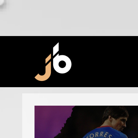
İçeriğe
atla