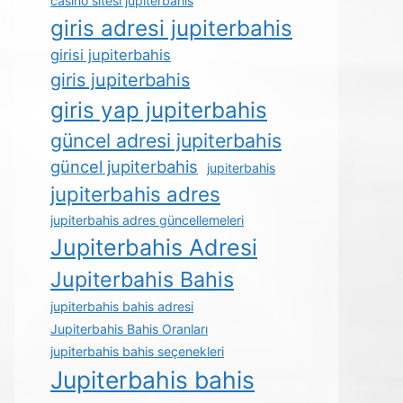
casino sitesi jupiterbahis
giris adresi jupiterbahis
girisi jupiterbahis
giris jupiterbahis
giris yap jupiterbahis
güncel adresi jupiterbahis
güncel jupiterbahis
jupiterbahis
jupiterbahis adres
jupiterbahis adres güncellemeleri
Jupiterbahis Adresi
Jupiterbahis Bahis
jupiterbahis bahis adresi
Jupiterbahis Bahis Oranları
jupiterbahis bahis seçenekleri
Jupiterbahis bahis