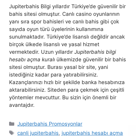
Jupiterbahis Bilgi yıllardır Türkiye’de güvenilir bir
bahis sitesi olmuştur. Canlı casino oyunlarının
yanı sıra spor bahisleri ve canlı bahis gibi çok
sayıda oyun türü üyelerinin kullanımına
sunulmaktadır. Türkiye’de lisanslı değildir ancak
birçok ülkede lisanslı ve yasal hizmet
vermektedir. Uzun yıllardır
Jupiterbahis bilgi
hesabı açma kuralı
ülkemizde güvenilir bir bahis
sitesi olmuştur. Burası yasal bir site, yani
istediğiniz kadar para yatırabilirsiniz.
Kazançlarınızı hızlı bir şekilde banka hesabınıza
aktarabilirsiniz. Siteden para çekmek için çeşitli
yöntemler mevcuttur. Bu sizin için önemli bir
avantajdır.
Kategoriler
Jupiterbahis Promosyonlar
Etiketler
canli jupiterbahis
,
jupiterbahis hesabı açma