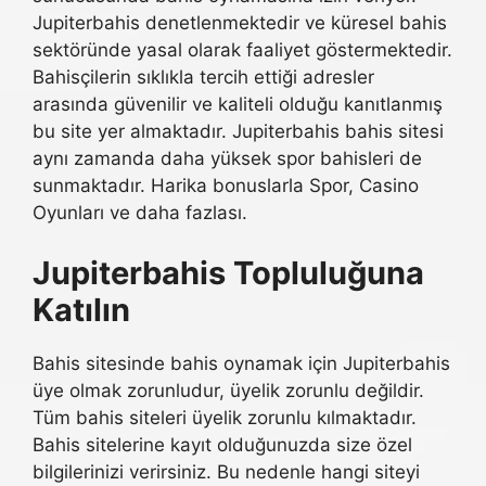
Jupiterbahis denetlenmektedir ve küresel bahis
sektöründe yasal olarak faaliyet göstermektedir.
Bahisçilerin sıklıkla tercih ettiği adresler
arasında güvenilir ve kaliteli olduğu kanıtlanmış
bu site yer almaktadır. Jupiterbahis bahis sitesi
aynı zamanda daha yüksek spor bahisleri de
sunmaktadır. Harika bonuslarla Spor, Casino
Oyunları ve daha fazlası.
Jupiterbahis Topluluğuna
Katılın
Bahis sitesinde bahis oynamak için Jupiterbahis
üye olmak zorunludur, üyelik zorunlu değildir.
Tüm bahis siteleri üyelik zorunlu kılmaktadır.
Bahis sitelerine kayıt olduğunuzda size özel
bilgilerinizi verirsiniz. Bu nedenle hangi siteyi