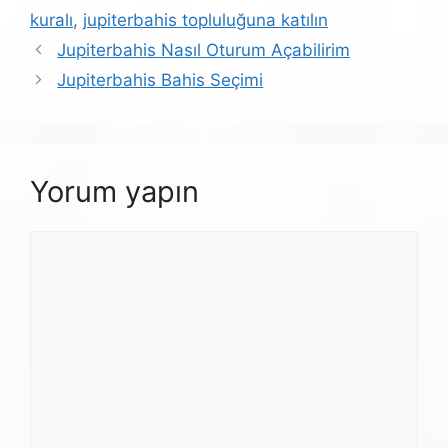
kuralı
,
jupiterbahis topluluğuna katılın
Jupiterbahis Nasıl Oturum Açabilirim
Jupiterbahis Bahis Seçimi
Yorum yapın
Yorum