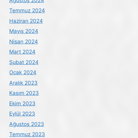
Ağustos 2024
Temmuz 2024
Haziran 2024
Mayıs 2024
Nisan 2024
Mart 2024
Şubat 2024
Ocak 2024
Aralık 2023
Kasım 2023
Ekim 2023
Eylül 2023
Ağustos 2023
Temmuz 2023