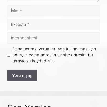
İsim
E-
posta
İnternet
sitesi
Daha sonraki yorumlarımda kullanılması için
adım, e-posta adresim ve site adresim bu
tarayıcıya kaydedilsin.