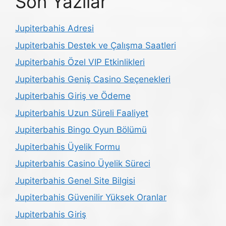
Son Yazılar
Jupiterbahis Adresi
Jupiterbahis Destek ve Çalışma Saatleri
Jupiterbahis Özel VIP Etkinlikleri
Jupiterbahis Geniş Casino Seçenekleri
Jupiterbahis Giriş ve Ödeme
Jupiterbahis Uzun Süreli Faaliyet
Jupiterbahis Bingo Oyun Bölümü
Jupiterbahis Üyelik Formu
Jupiterbahis Casino Üyelik Süreci
Jupiterbahis Genel Site Bilgisi
Jupiterbahis Güvenilir Yüksek Oranlar
Jupiterbahis Giriş