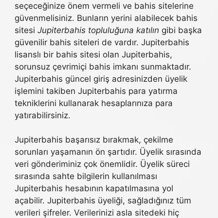
seçeceğinize önem vermeli ve bahis sitelerine
güvenmelisiniz. Bunların yerini alabilecek bahis
sitesi
Jupiterbahis topluluğuna katılın
gibi başka
güvenilir bahis siteleri de vardır. Jupiterbahis
lisanslı bir bahis sitesi olan Jupiterbahis,
sorunsuz çevrimiçi bahis imkanı sunmaktadır.
Jupiterbahis güncel giriş adresinizden üyelik
işlemini takiben Jupiterbahis para yatırma
tekniklerini kullanarak hesaplarınıza para
yatırabilirsiniz.
Jupiterbahis başarısız bırakmak, çekilme
sorunları yaşamanın ön şartıdır. Üyelik sırasında
veri gönderiminiz çok önemlidir. Üyelik süreci
sırasında sahte bilgilerin kullanılması
Jupiterbahis hesabının kapatılmasına yol
açabilir. Jupiterbahis üyeliği, sağladığınız tüm
verileri şifreler. Verilerinizi asla sitedeki hiç