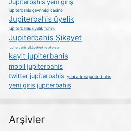
Jupiterbahis yeni giriş
jupiterbahis çevrimiçi casino
Jupiterbahis üyelik
jupiterbahis üyelik formu
Jupiterbahis Şikayet
jupiterbahis şikâyetleri nasıl ele alır
kayit jupiterbahis
mobil jupiterbahis
twitter jupiterbahis
yeni adresi jupiterbahis
yeni giris jupiterbahis
Arşivler