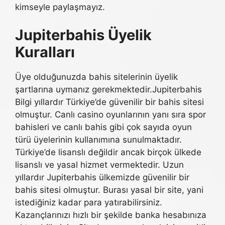
kimseyle paylaşmayız.
Jupiterbahis Üyelik
Kuralları
Üye olduğunuzda bahis sitelerinin üyelik
şartlarına uymanız gerekmektedir.Jupiterbahis
Bilgi yıllardır Türkiye’de güvenilir bir bahis sitesi
olmuştur. Canlı casino oyunlarının yanı sıra spor
bahisleri ve canlı bahis gibi çok sayıda oyun
türü üyelerinin kullanımına sunulmaktadır.
Türkiye’de lisanslı değildir ancak birçok ülkede
lisanslı ve yasal hizmet vermektedir. Uzun
yıllardır Jupiterbahis ülkemizde güvenilir bir
bahis sitesi olmuştur. Burası yasal bir site, yani
istediğiniz kadar para yatırabilirsiniz.
Kazançlarınızı hızlı bir şekilde banka hesabınıza