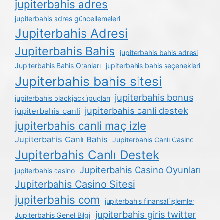
jupiterbahis adres
jupiterbahis adres güncellemeleri
Jupiterbahis Adresi
Jupiterbahis Bahis
jupiterbahis bahis adresi
Jupiterbahis Bahis Oranları
jupiterbahis bahis seçenekleri
Jupiterbahis bahis sitesi
jupiterbahis bonus
jupiterbahis blackjack i̇puçları
jupiterbahis canli destek
jupiterbahis canli
jupiterbahis canli maç izle
Jupiterbahis Canlı Bahis
Jupiterbahis Canlı Casino
Jupiterbahis Canlı Destek
Jupiterbahis Casino Oyunları
jupiterbahis casino
Jupiterbahis Casino Sitesi
jupiterbahis com
jupiterbahis finansal i̇şlemler
jupiterbahis giris twitter
Jupiterbahis Genel Bilgi