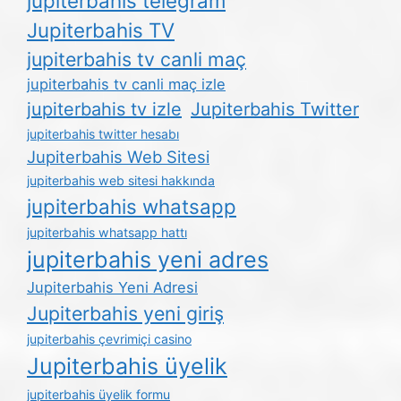
jupiterbahis telegram
Jupiterbahis TV
jupiterbahis tv canli maç
jupiterbahis tv canli maç izle
jupiterbahis tv izle
Jupiterbahis Twitter
jupiterbahis twitter hesabı
Jupiterbahis Web Sitesi
jupiterbahis web sitesi hakkında
jupiterbahis whatsapp
jupiterbahis whatsapp hattı
jupiterbahis yeni adres
Jupiterbahis Yeni Adresi
Jupiterbahis yeni giriş
jupiterbahis çevrimiçi casino
Jupiterbahis üyelik
jupiterbahis üyelik formu