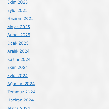
Ekim 2025
Eylül 2025
Haziran 2025
Mayıs 2025
Şubat 2025
Ocak 2025
Aralık 2024
Kasım 2024
Ekim 2024
Eylül 2024
Ağustos 2024
Temmuz 2024
Haziran 2024
Mayıs 2024