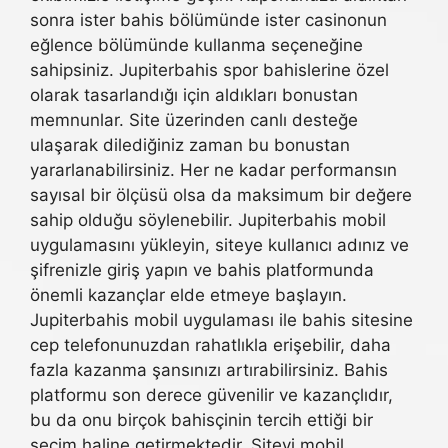
sonra ister bahis bölümünde ister casinonun
eğlence bölümünde kullanma seçeneğine
sahipsiniz. Jupiterbahis spor bahislerine özel
olarak tasarlandığı için aldıkları bonustan
memnunlar. Site üzerinden canlı desteğe
ulaşarak dilediğiniz zaman bu bonustan
yararlanabilirsiniz. Her ne kadar performansın
sayısal bir ölçüsü olsa da maksimum bir değere
sahip olduğu söylenebilir. Jupiterbahis mobil
uygulamasını yükleyin, siteye kullanıcı adınız ve
şifrenizle giriş yapın ve bahis platformunda
önemli kazançlar elde etmeye başlayın.
Jupiterbahis mobil uygulaması ile bahis sitesine
cep telefonunuzdan rahatlıkla erişebilir, daha
fazla kazanma şansınızı artırabilirsiniz. Bahis
platformu son derece güvenilir ve kazançlıdır,
bu da onu birçok bahisçinin tercih ettiği bir
seçim haline getirmektedir. Siteyi mobil