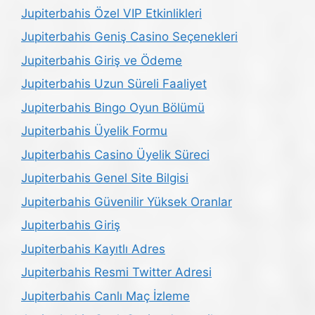
Jupiterbahis Özel VIP Etkinlikleri
Jupiterbahis Geniş Casino Seçenekleri
Jupiterbahis Giriş ve Ödeme
Jupiterbahis Uzun Süreli Faaliyet
Jupiterbahis Bingo Oyun Bölümü
Jupiterbahis Üyelik Formu
Jupiterbahis Casino Üyelik Süreci
Jupiterbahis Genel Site Bilgisi
Jupiterbahis Güvenilir Yüksek Oranlar
Jupiterbahis Giriş
Jupiterbahis Kayıtlı Adres
Jupiterbahis Resmi Twitter Adresi
Jupiterbahis Canlı Maç İzleme