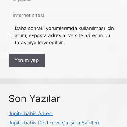
posta
İnternet
sitesi
Daha sonraki yorumlarımda kullanılması için
adım, e-posta adresim ve site adresim bu
tarayıcıya kaydedilsin.
Son Yazılar
Jupiterbahis Adresi
Jupiterbahis Destek ve Çalışma Saatleri