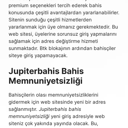
premium seçenekleri tercih ederek bahis
konusunda çeşitli avantajlardan yararlanabilirler.
Sitenin sunduğu çeşitli hizmetlerden
yararlanmak için üye olmanız gerekmektedir. Bu
web sitesi, üyelerine sorunsuz giriş yapmalarını
sağlamak için adres değiştirme hizmeti
sunmaktadır. Btk blokajının ardından bahisçiler
siteye giriş yapamayacak.
Jupiterbahis Bahis
Memnuniyetsizliği
Bahisçilerin olası memnuniyetsizliklerini
gidermek için web sitesinde yeni bir adres
sağlanmıştır.
Jupiterbahis bahis
memnuniyetsizliği
yeni giriş adresiyle web
siteniz çok yakında yayında olacak. Bu,