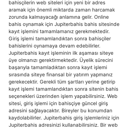
bahisçilerin web siteleri için yeni bir adres
aramak için önemli miktarda zaman harcamak
zorunda kalmayacağı anlamına gelir. Online
bahis oynamak için Jupiterbahis bahis sitesinde
kayıt işlemini tamamlamanız gerekmektedir.
Giriş işlemi tamamlandıktan sonra bahisçiler
bahislerini oynamaya devam edebilirler.
Jupiterbahis kayıt işleminin ilk aşaması siteye
üye olmanızı gerektirmektedir. Üyelik sürecini
başarıyla tamamladıktan sonra kayıt işlemi
sırasında siteye finansal bir yatırım yapmanız
gerekecektir. Gerekli tüm şartları yerine getirip
kayıt işlemi tamamlandıktan sonra sitenin bahis
seçenekleri üzerinden işlem yapabilirsiniz. Web
sitesi, giriş işlemi için bahisçiye güncel giriş
adresini sağlayacaktır. Bireyler bu konumdan
kaydolabilirler. Jupiterbahis giriş işlemleriniz için
Jupiterbahis adresinizi kullanabilirsiniz. Bir web