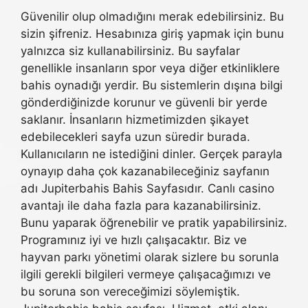
Güvenilir olup olmadığını merak edebilirsiniz. Bu
sizin şifreniz. Hesabınıza giriş yapmak için bunu
yalnızca siz kullanabilirsiniz. Bu sayfalar
genellikle insanların spor veya diğer etkinliklere
bahis oynadığı yerdir. Bu sistemlerin dışına bilgi
gönderdiğinizde korunur ve güvenli bir yerde
saklanır. İnsanların hizmetimizden şikayet
edebilecekleri sayfa uzun süredir burada.
Kullanıcıların ne istediğini dinler. Gerçek parayla
oynayıp daha çok kazanabileceğiniz sayfanın
adı Jupiterbahis Bahis Sayfasıdır. Canlı casino
avantajı ile daha fazla para kazanabilirsiniz.
Bunu yaparak öğrenebilir ve pratik yapabilirsiniz.
Programınız iyi ve hızlı çalışacaktır. Biz ve
hayvan parkı yönetimi olarak sizlere bu sorunla
ilgili gerekli bilgileri vermeye çalışacağımızı ve
bu soruna son vereceğimizi söylemiştik.