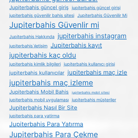
Jupiterbahis güncel giriş
jupiterbahis güncel girişi
jupiterbahis güvenilir bahis sitesi
Jupiterbahis Güvenilir Mi
Jupiterbahis Güvenlir mi
jupiterbahis instagram
Jupiterbahis Hakkında
Jupiterbahis kayıt
jupiterbahis i̇letişim
jupiterbahis kaç oldu
jupiterbahis kimlik bilgileri
jupiterbahis kullanıcı girişi
jupiterbahis maç izle
jupiterbahis kullanıcılar
jupiterbahis maç izleme
Jupiterbahis Mobil Bahis
jupiterbahis mobil sitesi
jupiterbahis mobil uygulaması
jupiterbahis müşteriler
Jupiterbahis Nasıl Bir Site
jupiterbahis para yatirma
Jupiterbahis Para Yatırma
Jupiterbahis Para Çekme