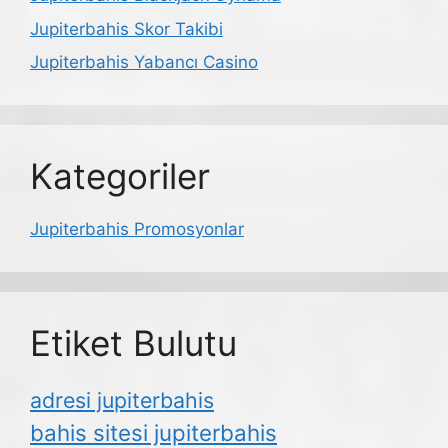
Jupiterbahis Skor Takibi
Jupiterbahis Yabancı Casino
Kategoriler
Jupiterbahis Promosyonlar
Etiket Bulutu
adresi jupiterbahis
bahis sitesi jupiterbahis