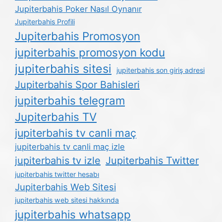
Jupiterbahis Poker Nasıl Oynanır
Jupiterbahis Profili
Jupiterbahis Promosyon
jupiterbahis promosyon kodu
jupiterbahis sitesi
jupiterbahis son giriş adresi
Jupiterbahis Spor Bahisleri
jupiterbahis telegram
Jupiterbahis TV
jupiterbahis tv canli maç
jupiterbahis tv canli maç izle
jupiterbahis tv izle
Jupiterbahis Twitter
jupiterbahis twitter hesabı
Jupiterbahis Web Sitesi
jupiterbahis web sitesi hakkında
jupiterbahis whatsapp