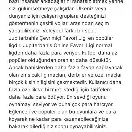
bazı insanlar arkadaşlarını rahatsız etmek yerine
sizi gülümsetmeye çalışırlar. Ülkeniz veya
dünyanız için çalışan gruplara desteğinizi
göstermenin çeşitli yolları arasından seçim
yapabilirsiniz. Voleybol farklı bir spor.
Jupiterbahis Çevrimiçi Favori Ligi en popüler
ligdir. Jupiterbahis Online Favori Ligi normal
ligden daha fazla para veriyor. Futbol daha az
popüler olduğundan oranlar daha düşüktür.
Ancak bahislerden daha fazla fayda sağlayacak
olan en sıcak lig maçları, derbiler ve özel maçlar
birçok kişinin ilgisini çekmektedir. Kullanıcı daha
fazla özellik ve hizmet istediği için tarifelere
daha fazla para ödüyor. En sevdiği oyunu
oynamayı seviyor ve buna çok para harcıyor.
Eğlenceli ve popüler olan bu oyunlara ve para
koyarak ne kadar para kazanabileceğinize
bakarak dilediğiniz sporu oynayabilirsiniz.