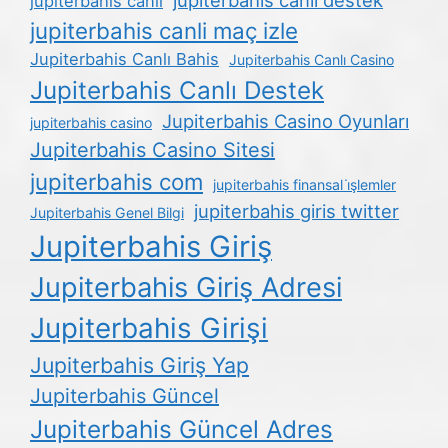
jupiterbahis canli destek
jupiterbahis canli
jupiterbahis canli maç izle
Jupiterbahis Canlı Bahis
Jupiterbahis Canlı Casino
Jupiterbahis Canlı Destek
Jupiterbahis Casino Oyunları
jupiterbahis casino
Jupiterbahis Casino Sitesi
jupiterbahis com
jupiterbahis finansal i̇şlemler
jupiterbahis giris twitter
Jupiterbahis Genel Bilgi
Jupiterbahis Giriş
Jupiterbahis Giriş Adresi
Jupiterbahis Girişi
Jupiterbahis Giriş Yap
Jupiterbahis Güncel
Jupiterbahis Güncel Adres