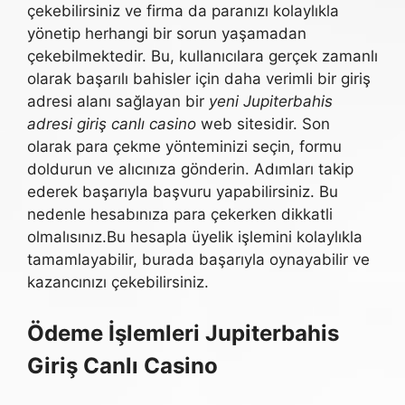
çekebilirsiniz ve firma da paranızı kolaylıkla
yönetip herhangi bir sorun yaşamadan
çekebilmektedir. Bu, kullanıcılara gerçek zamanlı
olarak başarılı bahisler için daha verimli bir giriş
adresi alanı sağlayan bir
yeni Jupiterbahis
adresi giriş canlı casino
web sitesidir. Son
olarak para çekme yönteminizi seçin, formu
doldurun ve alıcınıza gönderin. Adımları takip
ederek başarıyla başvuru yapabilirsiniz. Bu
nedenle hesabınıza para çekerken dikkatli
olmalısınız.Bu hesapla üyelik işlemini kolaylıkla
tamamlayabilir, burada başarıyla oynayabilir ve
kazancınızı çekebilirsiniz.
Ödeme İşlemleri Jupiterbahis
Giriş Canlı Casino