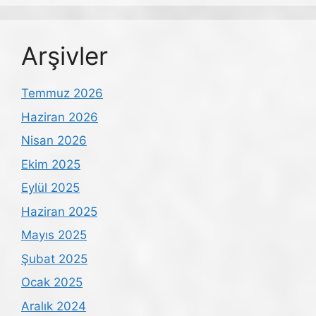
Arşivler
Temmuz 2026
Haziran 2026
Nisan 2026
Ekim 2025
Eylül 2025
Haziran 2025
Mayıs 2025
Şubat 2025
Ocak 2025
Aralık 2024