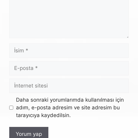
İsim
E-
posta
İnternet
sitesi
Daha sonraki yorumlarımda kullanılması için
adım, e-posta adresim ve site adresim bu
tarayıcıya kaydedilsin.