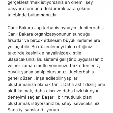
gerçekleştirmek istiyorsanız en önemli şey
başvuru formunu doldurarak para çekme
talebinde bulunmanızdır.
Canlı Bakara Jupiterbahis oynayın. Jupiterbahis
Canlı Bakara organizasyonunun sunduğu
fırsatlar ve birçok etkileşim büyük ilerlemelere
yol açabilir. Bu düzenlemeyi takip ettiğiniz
takdirde kesinlikle hayalinizdeki stile
ulaşacaksınız. Bu sistemi geliştirip uygularsanız
ve her zaman mutlu yönünüzü fark ederseniz,
büyük şansa sahip olursunuz. Jupiterbahis
genel düzeni, inşa edilebilir yapılar
oluşturmanıza olanak tanır. Daha aktif dizilişlerle
aktif kalmak, daha akıcı ve daha hızlı bir oyun
deneyimi sağlar. Başarılı bir mutluluk planı
oluşturmak istiyorsanız bu siteyi seveceksiniz.
Sana iyi şanslar diliyorum.