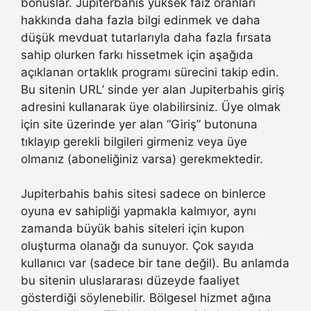
bonuslar. Jupiterbahis yüksek faiz oranları
hakkında daha fazla bilgi edinmek ve daha
düşük mevduat tutarlarıyla daha fazla fırsata
sahip olurken farkı hissetmek için aşağıda
açıklanan ortaklık programı sürecini takip edin.
Bu sitenin URL’ sinde yer alan Jupiterbahis giriş
adresini kullanarak üye olabilirsiniz. Üye olmak
için site üzerinde yer alan “Giriş” butonuna
tıklayıp gerekli bilgileri girmeniz veya üye
olmanız (aboneliğiniz varsa) gerekmektedir.
Jupiterbahis bahis sitesi sadece on binlerce
oyuna ev sahipliği yapmakla kalmıyor, aynı
zamanda büyük bahis siteleri için kupon
oluşturma olanağı da sunuyor. Çok sayıda
kullanıcı var (sadece bir tane değil). Bu anlamda
bu sitenin uluslararası düzeyde faaliyet
gösterdiği söylenebilir. Bölgesel hizmet ağına