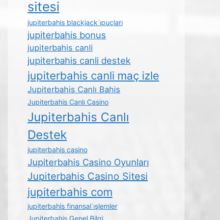
sitesi
jupiterbahis blackjack i̇puçları
jupiterbahis bonus
jupiterbahis canli
jupiterbahis canli destek
jupiterbahis canli maç izle
Jupiterbahis Canlı Bahis
Jupiterbahis Canlı Casino
Jupiterbahis Canlı
Destek
jupiterbahis casino
Jupiterbahis Casino Oyunları
Jupiterbahis Casino Sitesi
jupiterbahis com
jupiterbahis finansal i̇şlemler
Jupiterbahis Genel Bilgi