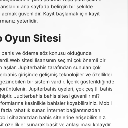
nslarını ana sayfada belirgin bir şekilde
 açmak güvenlidir. Kayıt başlamak için kayıt
manız yeterlidir.
o Oyun Sitesi
nlı bahis ve ödeme söz konusu olduğunda
di.Web sitesi lisansının seçimi çok önemli bir
 aşılar. Jupiterbahis tarafından sunulan çok
bahis girişinde gelişmiş teknolojiler ve özellikler
ezinebilen bir sistem vardır. İçerik gösterildiğinde
örüntülenir. Jupiterbahis üyeleri, çok çeşitli bahis
ptir. Jupiterbahis bahis sitesi güvenilir mi?
formlarına kesinlikle bahisler koyabilirsiniz. Mobil
zla rahatlık sunar. İnternet bağlantınızdan
il cihazınızdan bahis sitelerine erişebilirsiniz.
it özellikler sunarak basit ve anlaşılması kolaydır.