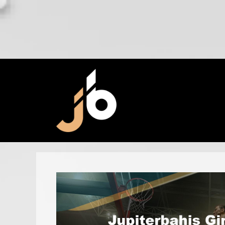
İçeriğe
atla