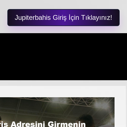
Jupiterbahis Giriş İçin Tıklayınız!