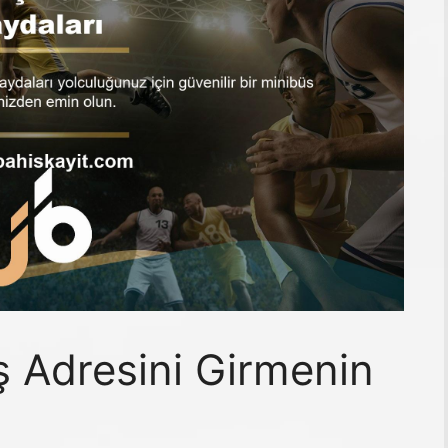
ş Adresini Girmenin