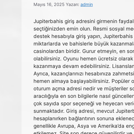
Mayıs 16, 2025
Yazarı:
admin
Jupiterbahis giriş adresini girmenin faydal
seçtiğinizden emin olun. Resmi sosyal medy
destek hesabıyla giriş yapın, Jupiterbahis 
miktarlarda ve bahislerle büyük kazanmala
casinolardan biridir. Gurur etmeyin, en so
olabilirsiniz. Oyunu hemen ücretsiz olara
kazanmaya devam edebilirsiniz. Lisanslama
Ayrıca, kazançlarınızı hesabınıza zahmetsi
hemen almaya başlayabilirsiniz. Popüler oy
oturum açma adresi nedir ve müşteriler s
aracılığıyla en son bilgilerle nasıl güncelle
çok sayıda spor seçeneği ve heyecan verici
sunmaktadır. Giriş adresi, mevcut Jupiterb
hesaplanırken bağlantının sonuna eklenecek
genellikle Avrupa, Asya ve Amerika’da engell
etkilemez. Site son derece güvenilirdir v