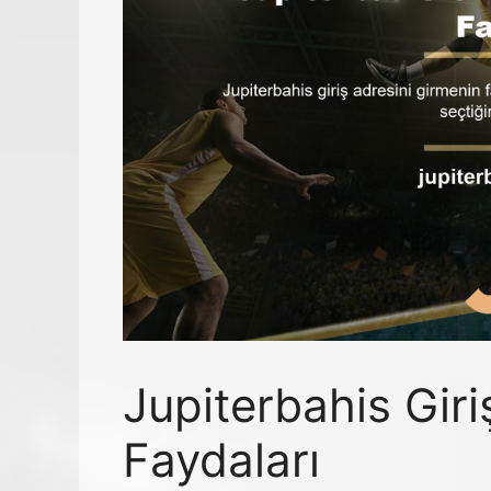
Jupiterbahis Giri
Faydaları