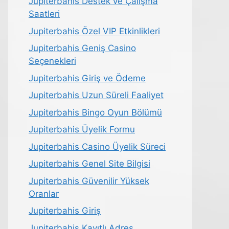
Jupiterbahis Destek ve Çalışma
Saatleri
Jupiterbahis Özel VIP Etkinlikleri
Jupiterbahis Geniş Casino
Seçenekleri
Jupiterbahis Giriş ve Ödeme
Jupiterbahis Uzun Süreli Faaliyet
Jupiterbahis Bingo Oyun Bölümü
Jupiterbahis Üyelik Formu
Jupiterbahis Casino Üyelik Süreci
Jupiterbahis Genel Site Bilgisi
Jupiterbahis Güvenilir Yüksek
Oranlar
Jupiterbahis Giriş
Jupiterbahis Kayıtlı Adres