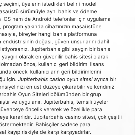
 seçimi, üyelerin istedikleri belirli modeli
 masaüstü sürümüyle aynı bahis ve ödeme
m iOS hem de Android telefonlar için uygulama
yın, program yakında cihazınızın masaüstüne
masıyla, bireyler hangi bahis platformuna
 endüstrisinin doğası, güven unsurlarını dahil
istiyorsanız, Jupiterbahis gibi saygın bir bahis
s yaygın olarak en güvenilir bahis sitesi olarak
olmadan önce, kullanıcı geri bildirimi lisans
nda önceki kullanıcıların geri bildirimlerini
ğu için.
Jupiterbahis casino oyun sitesi
ayrıca bir
nsiyelinizi en üst düzeye çıkarabilir ve kendiniz
terbahis Oyun Siteleri bölümünden bir grup
iştir ve uygulanır. Jupiterbahis, temsili üyeler
üvenceye öncelik vererek ve özellikle para
ye kararlıdır. Jupiterbahis casino sitesi, çok çeşitli
östermektedir. Bahisçiler sadece para
kayıp riskiyle de karşı karşıyadırlar.