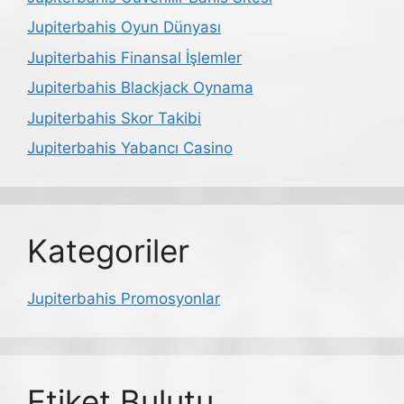
Jupiterbahis Oyun Dünyası
Jupiterbahis Finansal İşlemler
Jupiterbahis Blackjack Oynama
Jupiterbahis Skor Takibi
Jupiterbahis Yabancı Casino
Kategoriler
Jupiterbahis Promosyonlar
Etiket Bulutu