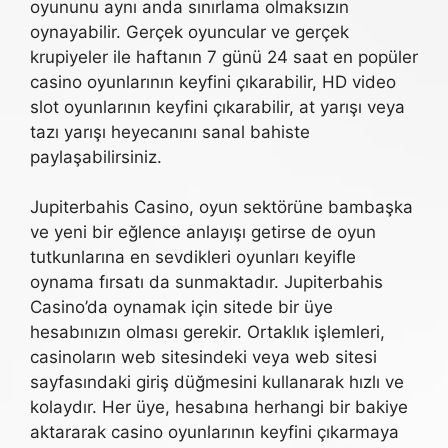
oyununu aynı anda sınırlama olmaksızın
oynayabilir. Gerçek oyuncular ve gerçek
krupiyeler ile haftanın 7 günü 24 saat en popüler
casino oyunlarının keyfini çıkarabilir, HD video
slot oyunlarının keyfini çıkarabilir, at yarışı veya
tazı yarışı heyecanını sanal bahiste
paylaşabilirsiniz.
Jupiterbahis Casino, oyun sektörüne bambaşka
ve yeni bir eğlence anlayışı getirse de oyun
tutkunlarına en sevdikleri oyunları keyifle
oynama fırsatı da sunmaktadır. Jupiterbahis
Casino’da oynamak için sitede bir üye
hesabınızın olması gerekir. Ortaklık işlemleri,
casinoların web sitesindeki veya web sitesi
sayfasındaki giriş düğmesini kullanarak hızlı ve
kolaydır. Her üye, hesabına herhangi bir bakiye
aktararak casino oyunlarının keyfini çıkarmaya