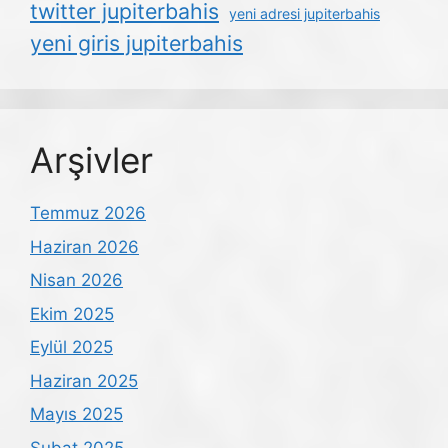
twitter jupiterbahis
yeni adresi jupiterbahis
yeni giris jupiterbahis
Arşivler
Temmuz 2026
Haziran 2026
Nisan 2026
Ekim 2025
Eylül 2025
Haziran 2025
Mayıs 2025
Şubat 2025