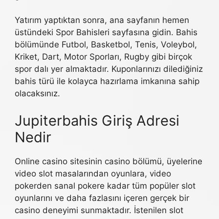
Yatırım yaptıktan sonra, ana sayfanın hemen
üstündeki Spor Bahisleri sayfasına gidin. Bahis
bölümünde Futbol, ​​Basketbol, ​​Tenis, Voleybol,
Kriket, Dart, Motor Sporları, Rugby gibi birçok
spor dalı yer almaktadır. Kuponlarınızı dilediğiniz
bahis türü ile kolayca hazırlama imkanına sahip
olacaksınız.
Jupiterbahis Giriş Adresi
Nedir
Online casino sitesinin casino bölümü, üyelerine
video slot masalarından oyunlara, video
pokerden sanal pokere kadar tüm popüler slot
oyunlarını ve daha fazlasını içeren gerçek bir
casino deneyimi sunmaktadır. İstenilen slot