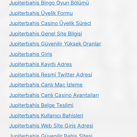
Jupiterbahis Bingo Oyun Bölümü
Jupiterbahis Üyelik Formu
Jupiterbahis Casino Üyelik Süreci
Jupiterbahis Genel Site Bilgisi
Jupiterbahis Güvenilir Yüksek Oranlar
Jupiterbahis Giriş
Jupiterbahis Kayıtlı Adres
Jupiterbahis Resmi Twitter Adresi
Jupiterbahis Canlı Maç İzleme
Jupiterbahis Canlı Casino Avantajları
Jupiterbahis Belge Teslimi
Jupiterbahis Kullanıcı Bahisleri
Jupiterbahis Web Site Giriş Adresi
Jupiterbahis Güvenilir Bahis Sitesi