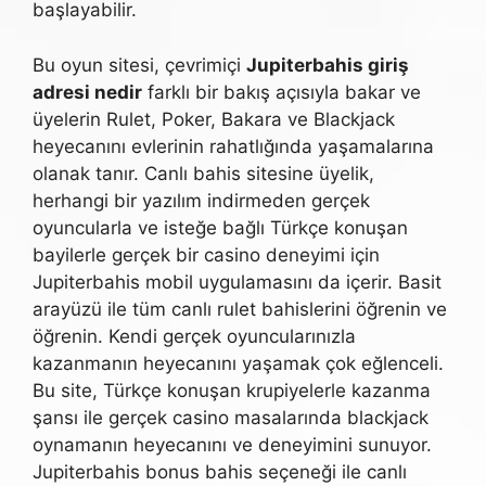
başlayabilir.
Bu oyun sitesi, çevrimiçi
Jupiterbahis giriş
adresi nedir
farklı bir bakış açısıyla bakar ve
üyelerin Rulet, Poker, Bakara ve Blackjack
heyecanını evlerinin rahatlığında yaşamalarına
olanak tanır. Canlı bahis sitesine üyelik,
herhangi bir yazılım indirmeden gerçek
oyuncularla ve isteğe bağlı Türkçe konuşan
bayilerle gerçek bir casino deneyimi için
Jupiterbahis mobil uygulamasını da içerir. Basit
arayüzü ile tüm canlı rulet bahislerini öğrenin ve
öğrenin. Kendi gerçek oyuncularınızla
kazanmanın heyecanını yaşamak çok eğlenceli.
Bu site, Türkçe konuşan krupiyelerle kazanma
şansı ile gerçek casino masalarında blackjack
oynamanın heyecanını ve deneyimini sunuyor.
Jupiterbahis bonus bahis seçeneği ile canlı