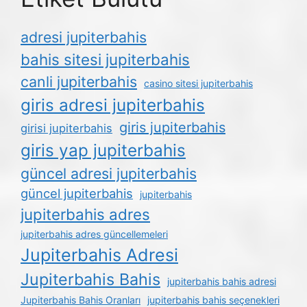
adresi jupiterbahis
bahis sitesi jupiterbahis
canli jupiterbahis
casino sitesi jupiterbahis
giris adresi jupiterbahis
giris jupiterbahis
girisi jupiterbahis
giris yap jupiterbahis
güncel adresi jupiterbahis
güncel jupiterbahis
jupiterbahis
jupiterbahis adres
jupiterbahis adres güncellemeleri
Jupiterbahis Adresi
Jupiterbahis Bahis
jupiterbahis bahis adresi
Jupiterbahis Bahis Oranları
jupiterbahis bahis seçenekleri