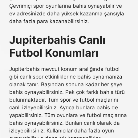
Çevrimiçi spor oyunlarına bahis oynayabilir ve
ev adresinizde daha yüksek kazanma şansıyla
daha fazla para kazanabilirsiniz.
Jupiterbahis Canlı
Futbol Konumları
Jupiterbahis mevcut konum aralığında futbol
gibi canlı spor etkinliklerine bahis oynamanıza
olanak tanır. Başından sonuna kadar her şeye
bahis oynayabilirsiniz. Pek çok farklı bahis türü
bulunmaktadır. Tüm spor ve futbol maçlarını
canlı izleyebilirsiniz. Ayrıca bunlara bahis de
yapabilirsiniz. Tüm oyunlara ve futbol maçlarına
bahis oynayabilirsiniz. Bunları canlı olarak da
izleyebilirsiniz. Kullanıcılar daha fazla oyun