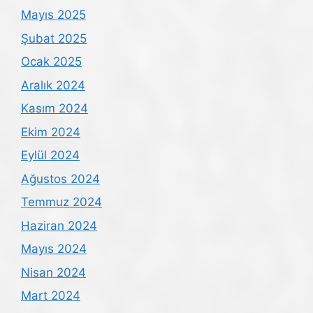
Mayıs 2025
Şubat 2025
Ocak 2025
Aralık 2024
Kasım 2024
Ekim 2024
Eylül 2024
Ağustos 2024
Temmuz 2024
Haziran 2024
Mayıs 2024
Nisan 2024
Mart 2024