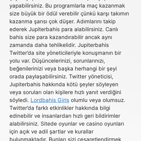
yapabilirsiniz. Bu programlarla maç kazanmak
size büyük bir ödül verebilir çünkü karşı takımın
kazanma şansı çok düşer. Adımlarını takip
ederek Jupiterbahis para alabilirsiniz. Canlı
bahis size para kazandırabilir ancak aynı
zamanda daha tehlikelidir. Jupiterbahis
Twitter’da site yöneticileriyle konuşmanın bir
yolu var. Düşüncelerinizi, sorunlarınızı,
beğenilerinizi veya başka herhangi bir şeyi
orada paylaşabilirsiniz. Twitter yöneticisi,
Jupiterbahis hakkında kötü şeyler söyleyen
veya soruları olan kişilere hızlı yanıt verdiğini
söyledi.
Lordbahis Giriş
olumlu veya olumsuz.
Twitter’da farklı etkinlikler hakkında bilgi
edinebilir ve insanlardan hızlı geri bildirimler
alabilirsiniz. Sitede oyunlar ve casino oyunları
için açık ve adil şartlar ve kurallar
bulunmaktadır. Bunları sizi cesaretlendirmek