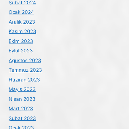
Şubat 2024
Ocak 2024
Aralık 2023
Kasım 2023
Ekim 2023
Eylül 2023
Ağustos 2023
Temmuz 2023
Haziran 2023
Mayıs 2023
Nisan 2023
Mart 2023
Şubat 2023
Ocak 2023