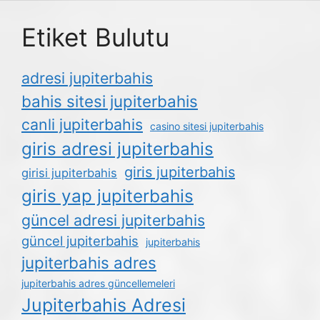
Etiket Bulutu
adresi jupiterbahis
bahis sitesi jupiterbahis
canli jupiterbahis
casino sitesi jupiterbahis
giris adresi jupiterbahis
giris jupiterbahis
girisi jupiterbahis
giris yap jupiterbahis
güncel adresi jupiterbahis
güncel jupiterbahis
jupiterbahis
jupiterbahis adres
jupiterbahis adres güncellemeleri
Jupiterbahis Adresi