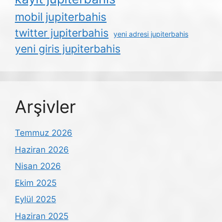
mobil jupiterbahis
twitter jupiterbahis
yeni adresi jupiterbahis
yeni giris jupiterbahis
Arşivler
Temmuz 2026
Haziran 2026
Nisan 2026
Ekim 2025
Eylül 2025
Haziran 2025