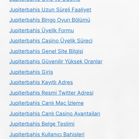
Jupiterbahis Uzun Süreli Faaliyet
Jupiterbahis Bingo Oyun Bölümü
Jupiterbahis Üyelik Formu
Jupiterbahis Casino Üyelik Süreci
Jupiterbahis Genel Site Bilgisi
Jupiterbahis Güvenilir Yüksek Oranlar
Jupiterbahis Giriş
Jupiterbahis Kayıtlı Adres
Jupiterbahis Resmi Twitter Adresi
Jupiterbahis Canlı Maç İzleme
Jupiterbahis Canlı Casino Avantajları
Jupiterbahis Belge Teslimi
Jupiterbahis Kullanıcı Bahisleri