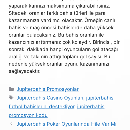
yaparak karınızı maksimuma çıkarabilirsiniz.
Sitedeki oranlar farklı bahis türleri ile para
kazanmanıza yardımcı olacaktır. Örneğin canlı
bahis ve maç öncesi bahislerde daha yüksek
oranlar bulacaksınız. Bu bahis oranları ile
kazancınızı arttırmanız çok kolaydır. Birincisi, bir
sonraki dakikada hangi oyuncuların gol atacağı
aralığı ve takımın attığı toplam gol sayısı. Bu
nedenle yüksek oranlar oyunu kazanmanızı
sağlayacaktır.
Kategoriler
Jupiterbahis Promosyonlar
Etiketler
Jupiterbahis Casino Oyunları
,
jupiterbahis
futbol bahislerini destekliyor
,
jupiterbahis
promosyon kodu
Jupiterbahis Poker Oyunlarında Hile Var Mı