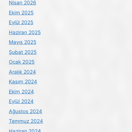
Nisan 2026
Ekim 2025
Eylül 2025
Haziran 2025
Mayıs 2025
Şubat 2025
Ocak 2025
Aralık 2024
Kasım 2024
Ekim 2024
Eylül 2024
Ağustos 2024
Temmuz 2024
Haziran 2024