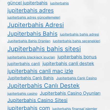
güncel jupiterbahis
jupiterbahis
jupiterbahis adres
jupiterbahis adres güncellemeleri
Jupiterbahis Adresi
Jupiterbahis Bahis
jupiterbahis bahis adresi
Jupiterbahis Bahis Oranları
jupiterbahis bahis seçenekleri
Jupiterbahis bahis sitesi
jupiterbahis bonus
jupiterbahis blackjack i̇puçları
jupiterbahis canli destek
jupiterbahis canli
jupiterbahis canli maç izle
Jupiterbahis Canlı Bahis
Jupiterbahis Canlı Casino
Jupiterbahis Canlı Destek
Jupiterbahis Casino Oyunları
jupiterbahis casino
Jupiterbahis Casino Sitesi
jupiterbahis com
jupiterbahis finansal i̇şlemler