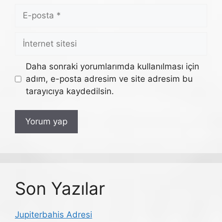
E-
posta
İnternet
sitesi
Daha sonraki yorumlarımda kullanılması için
adım, e-posta adresim ve site adresim bu
tarayıcıya kaydedilsin.
Son Yazılar
Jupiterbahis Adresi