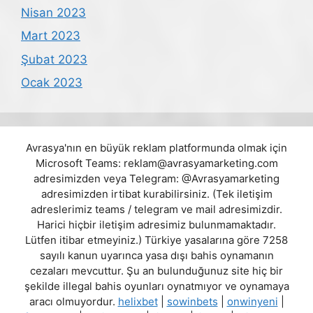
Nisan 2023
Mart 2023
Şubat 2023
Ocak 2023
Avrasya'nın en büyük reklam platformunda olmak için
Microsoft Teams:
reklam@avrasyamarketing.com
adresimizden veya Telegram: @Avrasyamarketing
adresimizden irtibat kurabilirsiniz. (Tek iletişim
adreslerimiz teams / telegram ve mail adresimizdir.
Harici hiçbir iletişim adresimiz bulunmamaktadır.
Lütfen itibar etmeyiniz.) Türkiye yasalarına göre 7258
sayılı kanun uyarınca yasa dışı bahis oynamanın
cezaları mevcuttur. Şu an bulunduğunuz site hiç bir
şekilde illegal bahis oyunları oynatmıyor ve oynamaya
aracı olmuyordur.
helixbet
|
sowinbets
|
onwinyeni
|