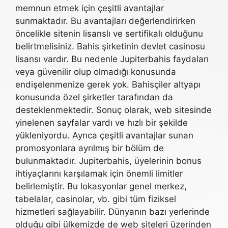
memnun etmek için çeşitli avantajlar
sunmaktadır. Bu avantajları değerlendirirken
öncelikle sitenin lisanslı ve sertifikalı olduğunu
belirtmelisiniz. Bahis şirketinin devlet casinosu
lisansı vardır. Bu nedenle Jupiterbahis faydaları
veya güvenilir olup olmadığı konusunda
endişelenmenize gerek yok. Bahisçiler altyapı
konusunda özel şirketler tarafından da
desteklenmektedir. Sonuç olarak, web sitesinde
yinelenen sayfalar vardı ve hızlı bir şekilde
yükleniyordu. Ayrıca çeşitli avantajlar sunan
promosyonlara ayrılmış bir bölüm de
bulunmaktadır. Jupiterbahis, üyelerinin bonus
ihtiyaçlarını karşılamak için önemli limitler
belirlemiştir. Bu lokasyonlar genel merkez,
tabelalar, casinolar, vb. gibi tüm fiziksel
hizmetleri sağlayabilir. Dünyanın bazı yerlerinde
olduğu gibi ülkemizde de web siteleri üzerinden