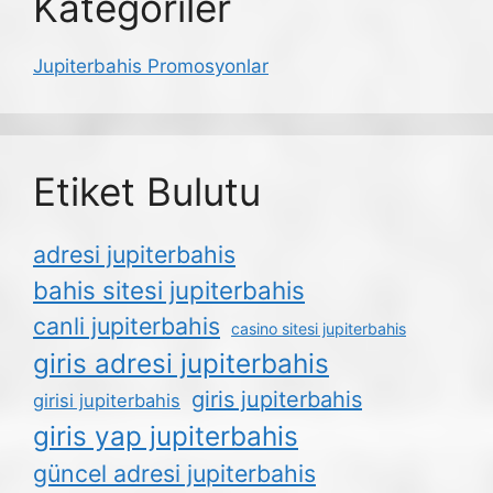
Kategoriler
Jupiterbahis Promosyonlar
Etiket Bulutu
adresi jupiterbahis
bahis sitesi jupiterbahis
canli jupiterbahis
casino sitesi jupiterbahis
giris adresi jupiterbahis
giris jupiterbahis
girisi jupiterbahis
giris yap jupiterbahis
güncel adresi jupiterbahis