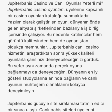
Jupiterbahis Casino ve Canlı Oyunlar Yeterli mi?
Jupiterbahis casino oyunları
, üyelerine kapsamlı
bir casino oyunları kataloğu sunmaktadır.
Yazılım olarak geliştirilen oyun, dünyanın önde
gelen altyapı şirketlerinden bazılarıyla iş birliği
içerisinde çalışıyor. Bu nedenle katılımcılar hem
görüntü kalitesinden hem de oynanıştan
oldukça memnunlar. Jupiterbahis canlı casino
hizmetini araştırdıktan sonra yüksek kaliteli
oyunlarla şansınızı deneyebileceğinizi gördük.
Bu sefer aynı zamanda gerçek oyuna
bağlanmayı da deneyeceğim. Dünyanın en iyi
gösteri stüdyolarına anında bağlanın ve canlı
oyunun muhteşem olanaklarını kolayca
deneyimleyin.
Jupiterbahis gücüyle site sıralaması tatmin edici
bir sınıra ulaştı. Canlı bahis siteleri üyelerini