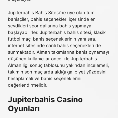
Jupiterbahis Bahis Sitesi’ne üye olan tüm
bahisçiler, bahis seçenekleri içerisinde en
sevdikleri spor dallarına bahis yapmaya
başlayabilirler. Jupiterbahis bahis sitesi, klasik
futbol maçı bahis seçeneklerinin yanı sıra,
internet sitesinde canlı bahis seçenekleri de
sunmaktadır. Alman takımlarına bahis oynamayı
düşünen kullanıcılar öncelikle Jupiterbahis
Alman ligi sonuç tablosunu yakından incelemeli,
takımın son maçlarda aldığı galibiyet yüzdesini
hesaplamalı ve bahis seçeneklerini
değerlendirmelidir.
Jupiterbahis Casino
Oyunları