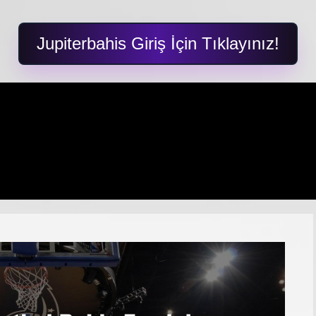
Jupiterbahis Giriş İçin Tıklayınız!