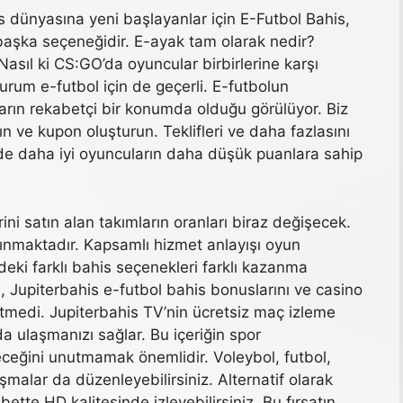
s dünyasına yeni başlayanlar için E-Futbol Bahis,
aşka seçeneğidir. E-ayak tam olarak nedir?
Nasıl ki CS:GO’da oyuncular birbirlerine karşı
urum e-futbol için de geçerli. E-futbolun
ların rekabetçi bir konumda olduğu görülüyor. Biz
 ve kupon oluşturun. Teklifleri ve daha fazlasını
nde daha iyi oyuncuların daha düşük puanlara sahip
ini satın alan takımların oranları biraz değişecek.
anınmaktadır. Kapsamlı hizmet anlayışı oyun
eki farklı bahis seçenekleri farklı kazanma
ı, Jupiterbahis e-futbol bahis bonuslarını ve casino
bitmedi. Jupiterbahis TV’nin ücretsiz maç izleme
nda ulaşmanızı sağlar. Bu içeriğin spor
ceğini unutmamak önemlidir. Voleybol, futbol, ​​
malar da düzenleyebilirsiniz. Alternatif olarak
ette HD kalitesinde izleyebilirsiniz. Bu fırsatın