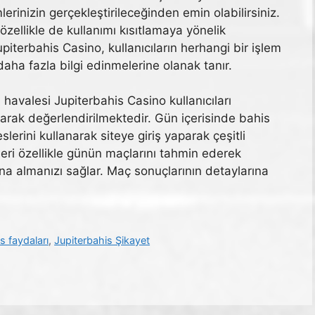
lerinizin gerçekleştirileceğinden emin olabilirsiniz.
özellikle de kullanımı kısıtlamaya yönelik
piterbahis Casino, kullanıcıların herhangi bir işlem
ha fazla bilgi edinmelerine olanak tanır.
valesi Jupiterbahis Casino kullanıcıları
arak değerlendirilmektedir. Gün içerisinde bahis
lerini kullanarak siteye giriş yaparak çeşitli
kleri özellikle günün maçlarını tahmin ederek
na almanızı sağlar. Maç sonuçlarının detaylarına
s faydaları
,
Jupiterbahis Şikayet