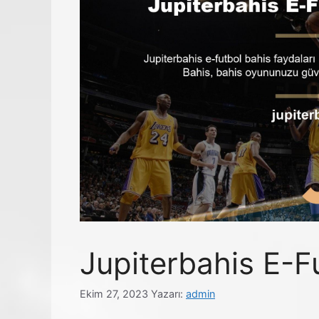
Jupiterbahis E-F
Ekim 27, 2023
Yazarı:
admin