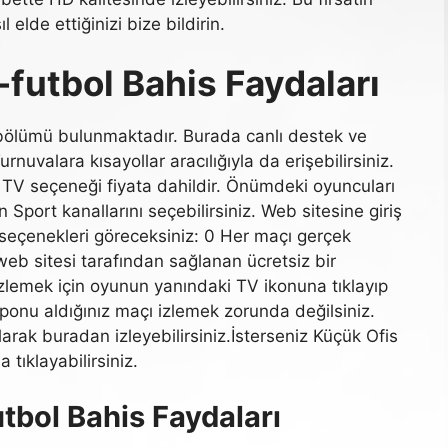
elde ettiğinizi bize bildirin.
futbol Bahis Faydaları
 bölümü bulunmaktadır. Burada canlı destek ve
nuvalara kısayollar aracılığıyla da erişebilirsiniz.
TV seçeneği fiyata dahildir. Önümdeki oyuncuları
 Sport kanallarını seçebilirsiniz. Web sitesine giriş
 seçenekleri göreceksiniz: 0 Her maçı gerçek
eb sitesi tarafından sağlanan ücretsiz bir
zlemek için oyunun yanındaki TV ikonuna tıklayıp
uponu aldığınız maçı izlemek zorunda değilsiniz.
rak buradan izleyebilirsiniz.İsterseniz Küçük Ofis
 tıklayabilirsiniz.
utbol Bahis Faydaları