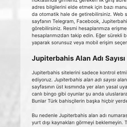
adres bilgilerini elde etmek için bazı manu
da otomatik hale de getirebilirsiniz. Web s
sayfanın Telegram, Facebook, Jupiterbahis
görebilirsiniz. Resmi hesaplarımıza erişme
hesaplarımızdan takip edin. Eğer sürekli
yaparak sorunsuz veya mobil erişim seçene
Jupiterbahis Alan Adı Sayısı
Jupiterbahis sitelerini sadece kontrol etm
ediyoruz.
Jupiterbahis alan adı sayısı
alan
sayfasının üst kısmında yer alan yasal uy
canlı bingo gibi oyunlar şu anda uluslarar
Bunlar Türk bahisçilerin başka hiçbir yer
Bu nedenle Jupiterbahis alan adı numarası
yurt dışı kaynakları görmeyi beklemeyin. T