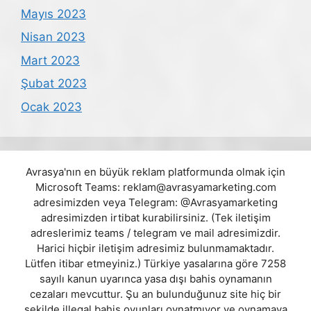
Mayıs 2023
Nisan 2023
Mart 2023
Şubat 2023
Ocak 2023
Avrasya'nın en büyük reklam platformunda olmak için
Microsoft Teams:
reklam@avrasyamarketing.com
adresimizden veya Telegram: @Avrasyamarketing
adresimizden irtibat kurabilirsiniz. (Tek iletişim
adreslerimiz teams / telegram ve mail adresimizdir.
Harici hiçbir iletişim adresimiz bulunmamaktadır.
Lütfen itibar etmeyiniz.) Türkiye yasalarına göre 7258
sayılı kanun uyarınca yasa dışı bahis oynamanın
cezaları mevcuttur. Şu an bulunduğunuz site hiç bir
şekilde illegal bahis oyunları oynatmıyor ve oynamaya