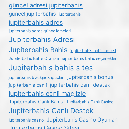
güncel adresi jupiterbahis
güncel jupiterbahis
jupiterbahis
jupiterbahis adres
jupiterbahis adres güncellemeleri
Jupiterbahis Adresi
Jupiterbahis Bahis
jupiterbahis bahis adresi
Jupiterbahis Bahis Oranları
jupiterbahis bahis seçenekleri
Jupiterbahis bahis sitesi
jupiterbahis bonus
jupiterbahis blackjack i̇puçları
jupiterbahis canli destek
jupiterbahis canli
jupiterbahis canli maç izle
Jupiterbahis Canlı Bahis
Jupiterbahis Canlı Casino
Jupiterbahis Canlı Destek
Jupiterbahis Casino Oyunları
jupiterbahis casino
Jupiterbahis Casino Sitesi