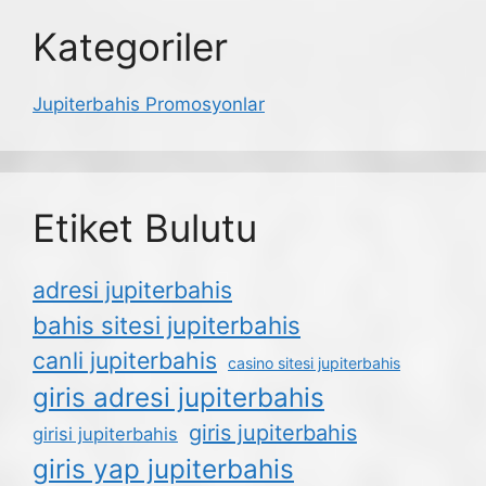
Kategoriler
Jupiterbahis Promosyonlar
Etiket Bulutu
adresi jupiterbahis
bahis sitesi jupiterbahis
canli jupiterbahis
casino sitesi jupiterbahis
giris adresi jupiterbahis
giris jupiterbahis
girisi jupiterbahis
giris yap jupiterbahis