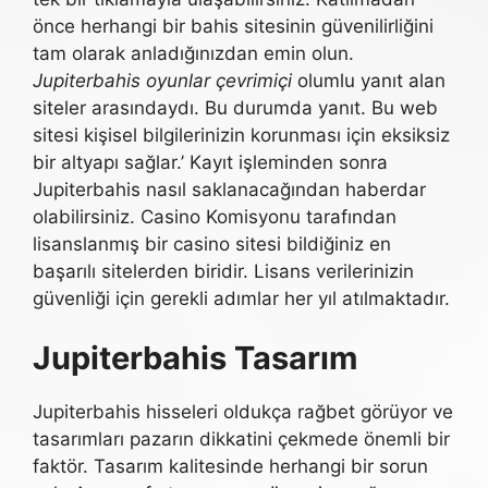
önce herhangi bir bahis sitesinin güvenilirliğini
tam olarak anladığınızdan emin olun.
Jupiterbahis oyunlar çevrimiçi
olumlu yanıt alan
siteler arasındaydı. Bu durumda yanıt. Bu web
sitesi kişisel bilgilerinizin korunması için eksiksiz
bir altyapı sağlar.’ Kayıt işleminden sonra
Jupiterbahis nasıl saklanacağından haberdar
olabilirsiniz. Casino Komisyonu tarafından
lisanslanmış bir casino sitesi bildiğiniz en
başarılı sitelerden biridir. Lisans verilerinizin
güvenliği için gerekli adımlar her yıl atılmaktadır.
Jupiterbahis Tasarım
Jupiterbahis hisseleri oldukça rağbet görüyor ve
tasarımları pazarın dikkatini çekmede önemli bir
faktör. Tasarım kalitesinde herhangi bir sorun