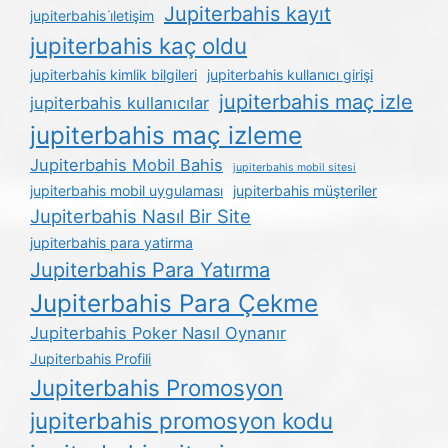
Jupiterbahis kayıt
jupiterbahis i̇letişim
jupiterbahis kaç oldu
jupiterbahis kimlik bilgileri
jupiterbahis kullanıcı girişi
jupiterbahis maç izle
jupiterbahis kullanıcılar
jupiterbahis maç izleme
Jupiterbahis Mobil Bahis
jupiterbahis mobil sitesi
jupiterbahis mobil uygulaması
jupiterbahis müşteriler
Jupiterbahis Nasıl Bir Site
jupiterbahis para yatirma
Jupiterbahis Para Yatırma
Jupiterbahis Para Çekme
Jupiterbahis Poker Nasıl Oynanır
Jupiterbahis Profili
Jupiterbahis Promosyon
jupiterbahis promosyon kodu