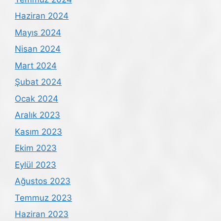
Haziran 2024
Mayıs 2024
Nisan 2024
Mart 2024
Şubat 2024
Ocak 2024
Aralık 2023
Kasım 2023
Ekim 2023
Eylül 2023
Ağustos 2023
Temmuz 2023
Haziran 2023