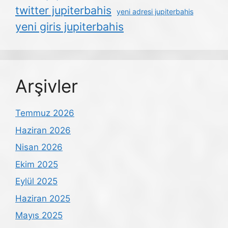
twitter jupiterbahis
yeni adresi jupiterbahis
yeni giris jupiterbahis
Arşivler
Temmuz 2026
Haziran 2026
Nisan 2026
Ekim 2025
Eylül 2025
Haziran 2025
Mayıs 2025