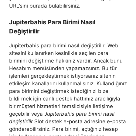
URL’sini burada bulabilirsiniz.
Jupiterbahis Para Birimi Nasıl
Değiştirilir
Jupiterbahis para birimi nasıl değiştirilir: Web
sitesini kullanırken kesinlikle seçilen para
birimini değiştirme hakkınız vardır. Ancak bunu
Hesabım menüsünden yapamazsınız. Bu tür
işlemleri gerçekleştirmek istiyorsanız sitenin
etkileşim kanallarını kullanmalısınız. Kullandığınız
para birimini değiştirmek istediğinizi bize
bildirmek için canlı destek hattımız aracılığıyla
bir müşteri hizmetleri temsilcisiyle iletişime
geçebilir veya
Jupiterbahis para birimi nasıl
değiştirilir
Slot destek e-posta adresine e-posta
gönderebilirsiniz. Para birimi, açtığınız hesap