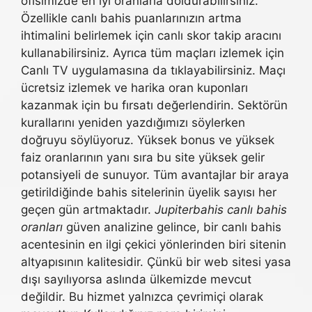
ofisimizde en iyi oranlarla doldurabilirsiniz.
Özellikle canlı bahis puanlarınızın artma
ihtimalini belirlemek için canlı skor takip aracını
kullanabilirsiniz. Ayrıca tüm maçları izlemek için
Canlı TV uygulamasına da tıklayabilirsiniz. Maçı
ücretsiz izlemek ve harika oran kuponları
kazanmak için bu fırsatı değerlendirin. Sektörün
kurallarını yeniden yazdığımızı söylerken
doğruyu söylüyoruz. Yüksek bonus ve yüksek
faiz oranlarının yanı sıra bu site yüksek gelir
potansiyeli de sunuyor. Tüm avantajlar bir araya
getirildiğinde bahis sitelerinin üyelik sayısı her
geçen gün artmaktadır.
Jupiterbahis canlı bahis
oranları
güven analizine gelince, bir canlı bahis
acentesinin en ilgi çekici yönlerinden biri sitenin
altyapısının kalitesidir. Çünkü bir web sitesi yasa
dışı sayılıyorsa aslında ülkemizde mevcut
değildir. Bu hizmet yalnızca çevrimiçi olarak