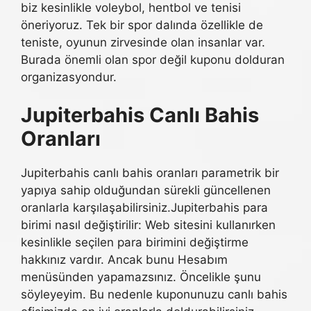
biz kesinlikle voleybol, hentbol ve tenisi
öneriyoruz. Tek bir spor dalında özellikle de
teniste, oyunun zirvesinde olan insanlar var.
Burada önemli olan spor değil kuponu dolduran
organizasyondur.
Jupiterbahis Canlı Bahis
Oranları
Jupiterbahis canlı bahis oranları parametrik bir
yapıya sahip olduğundan sürekli güncellenen
oranlarla karşılaşabilirsiniz.Jupiterbahis para
birimi nasıl değiştirilir: Web sitesini kullanırken
kesinlikle seçilen para birimini değiştirme
hakkınız vardır. Ancak bunu Hesabım
menüsünden yapamazsınız. Öncelikle şunu
söyleyeyim. Bu nedenle kuponunuzu canlı bahis