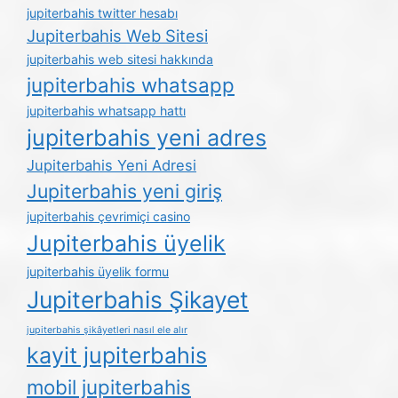
jupiterbahis twitter hesabı
Jupiterbahis Web Sitesi
jupiterbahis web sitesi hakkında
jupiterbahis whatsapp
jupiterbahis whatsapp hattı
jupiterbahis yeni adres
Jupiterbahis Yeni Adresi
Jupiterbahis yeni giriş
jupiterbahis çevrimiçi casino
Jupiterbahis üyelik
jupiterbahis üyelik formu
Jupiterbahis Şikayet
jupiterbahis şikâyetleri nasıl ele alır
kayit jupiterbahis
mobil jupiterbahis