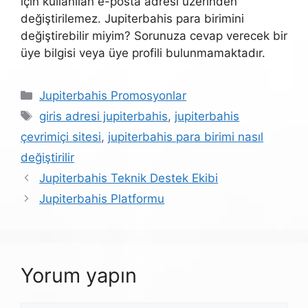
için kullanılan e-posta adresi üzerinden
değiştirilemez. Jupiterbahis para birimini
değiştirebilir miyim? Sorunuza cevap verecek bir
üye bilgisi veya üye profili bulunmamaktadır.
Kategoriler
Jupiterbahis Promosyonlar
Etiketler
giris adresi jupiterbahis
,
jupiterbahis
çevrimiçi sitesi
,
jupiterbahis para birimi nasıl
değiştirilir
Jupiterbahis Teknik Destek Ekibi
Jupiterbahis Platformu
Yorum yapın