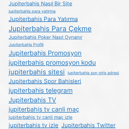
Jupiterbahis Nasıl Bir Site
jupiterbahis para yatirma
Jupiterbahis Para Yatırma
Jupiterbahis Para Çekme
Jupiterbahis Poker Nasıl Oynanır
Jupiterbahis Profili
Jupiterbahis Promosyon
jupiterbahis promosyon kodu
jupiterbahis sitesi
jupiterbahis son giriş adresi
Jupiterbahis Spor Bahisleri
jupiterbahis telegram
Jupiterbahis TV
jupiterbahis tv canli maç
jupiterbahis tv canli maç izle
jupiterbahis tv izle
Jupiterbahis Twitter