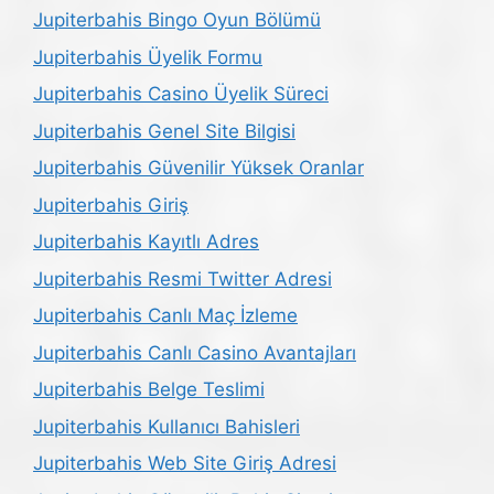
Jupiterbahis Bingo Oyun Bölümü
Jupiterbahis Üyelik Formu
Jupiterbahis Casino Üyelik Süreci
Jupiterbahis Genel Site Bilgisi
Jupiterbahis Güvenilir Yüksek Oranlar
Jupiterbahis Giriş
Jupiterbahis Kayıtlı Adres
Jupiterbahis Resmi Twitter Adresi
Jupiterbahis Canlı Maç İzleme
Jupiterbahis Canlı Casino Avantajları
Jupiterbahis Belge Teslimi
Jupiterbahis Kullanıcı Bahisleri
Jupiterbahis Web Site Giriş Adresi