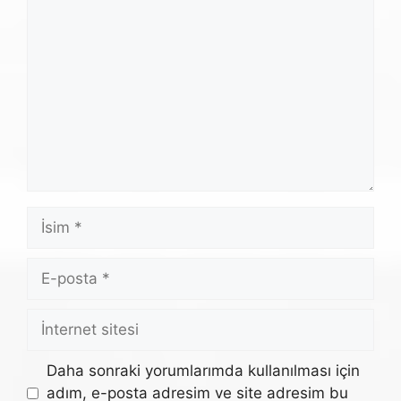
Yorum
İsim
E-
posta
İnternet
sitesi
Daha sonraki yorumlarımda kullanılması için
adım, e-posta adresim ve site adresim bu