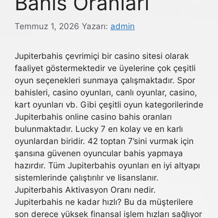
Bahis Oranları
Temmuz 1, 2026
Yazarı:
admin
Jupiterbahis çevrimiçi bir casino sitesi olarak
faaliyet göstermektedir ve üyelerine çok çeşitli
oyun seçenekleri sunmaya çalışmaktadır. Spor
bahisleri, casino oyunları, canlı oyunlar, casino,
kart oyunları vb. Gibi çeşitli oyun kategorilerinde
Jupiterbahis online casino bahis oranları
bulunmaktadır. Lucky 7 en kolay ve en karlı
oyunlardan biridir. 42 toptan 7’sini vurmak için
şansına güvenen oyuncular bahis yapmaya
hazırdır. Tüm Jupiterbahis oyunları en iyi altyapı
sistemlerinde çalıştırılır ve lisanslanır.
Jupiterbahis Aktivasyon Oranı nedir.
Jupiterbahis ne kadar hızlı? Bu da müşterilere
son derece yüksek finansal işlem hızları sağlıyor