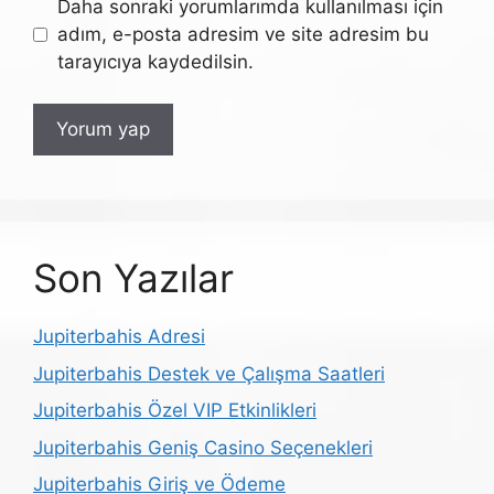
Daha sonraki yorumlarımda kullanılması için
adım, e-posta adresim ve site adresim bu
tarayıcıya kaydedilsin.
Son Yazılar
Jupiterbahis Adresi
Jupiterbahis Destek ve Çalışma Saatleri
Jupiterbahis Özel VIP Etkinlikleri
Jupiterbahis Geniş Casino Seçenekleri
Jupiterbahis Giriş ve Ödeme