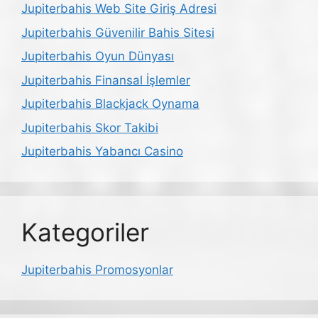
Jupiterbahis Web Site Giriş Adresi
Jupiterbahis Güvenilir Bahis Sitesi
Jupiterbahis Oyun Dünyası
Jupiterbahis Finansal İşlemler
Jupiterbahis Blackjack Oynama
Jupiterbahis Skor Takibi
Jupiterbahis Yabancı Casino
Kategoriler
Jupiterbahis Promosyonlar