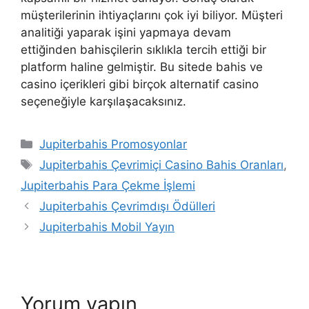
müşterilerinin ihtiyaçlarını çok iyi biliyor. Müşteri
analitiği yaparak işini yapmaya devam
ettiğinden bahisçilerin sıklıkla tercih ettiği bir
platform haline gelmiştir. Bu sitede bahis ve
casino içerikleri gibi birçok alternatif casino
seçeneğiyle karşılaşacaksınız.
Kategoriler
Jupiterbahis Promosyonlar
Etiketler
Jupiterbahis Çevrimiçi Casino Bahis Oranları
,
Jupiterbahis Para Çekme İşlemi
Jupiterbahis Çevrimdışı Ödülleri
Jupiterbahis Mobil Yayın
Yorum yapın