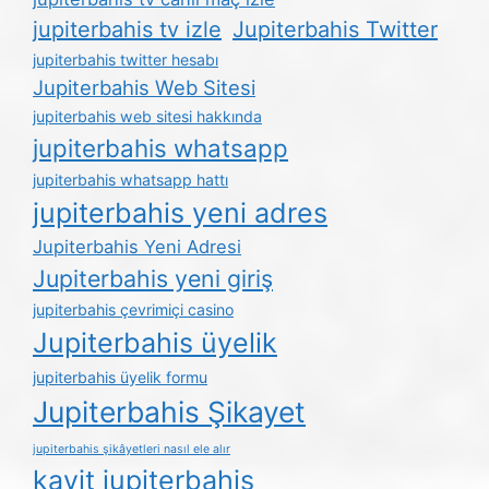
jupiterbahis tv izle
Jupiterbahis Twitter
jupiterbahis twitter hesabı
Jupiterbahis Web Sitesi
jupiterbahis web sitesi hakkında
jupiterbahis whatsapp
jupiterbahis whatsapp hattı
jupiterbahis yeni adres
Jupiterbahis Yeni Adresi
Jupiterbahis yeni giriş
jupiterbahis çevrimiçi casino
Jupiterbahis üyelik
jupiterbahis üyelik formu
Jupiterbahis Şikayet
jupiterbahis şikâyetleri nasıl ele alır
kayit jupiterbahis