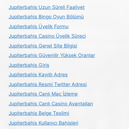
Jupiterbahis Uzun Süreli Faaliyet
Jupiterbahis Bingo Oyun Bölümü
Jupiterbahis Üyelik Formu
Jupiterbahis Casino Üyelik Süreci
Jupiterbahis Genel Site Bilgisi
Jupiterbahis Güvenilir Yüksek Oranlar
Jupiterbahis Giriş
Jupiterbahis Kayıtlı Adres
Jupiterbahis Resmi Twitter Adresi
Jupiterbahis Canlı Maç İzleme
Jupiterbahis Canlı Casino Avantajları
Jupiterbahis Belge Teslimi
Jupiterbahis Kullanıcı Bahisleri