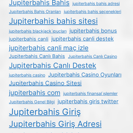
Jupiterbahis Bahis
jupiterbahis bahis adresi
Jupiterbahis Bahis Oranları
jupiterbahis bahis seçenekleri
Jupiterbahis bahis sitesi
jupiterbahis bonus
jupiterbahis blackjack i̇puçları
jupiterbahis canli destek
jupiterbahis canli
jupiterbahis canli maç izle
Jupiterbahis Canlı Bahis
Jupiterbahis Canlı Casino
Jupiterbahis Canlı Destek
Jupiterbahis Casino Oyunları
jupiterbahis casino
Jupiterbahis Casino Sitesi
jupiterbahis com
jupiterbahis finansal i̇şlemler
jupiterbahis giris twitter
Jupiterbahis Genel Bilgi
Jupiterbahis Giriş
Jupiterbahis Giriş Adresi