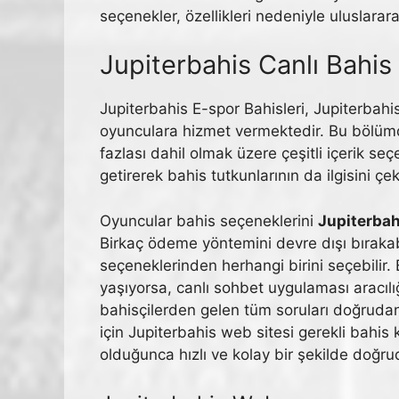
seçenekler, özellikleri nedeniyle uluslara
Jupiterbahis Canlı Bahis 
Jupiterbahis E-spor Bahisleri, Jupiterbahis 
oyunculara hizmet vermektedir. Bu bölüm
fazlası dahil olmak üzere çeşitli içerik se
getirerek bahis tutkunlarının da ilgisini çek
Oyuncular bahis seçeneklerini
Jupiterbahi
Birkaç ödeme yöntemini devre dışı bırakab
seçeneklerinden herhangi birini seçebilir.
yaşıyorsa, canlı sohbet uygulaması aracılığ
bahisçilerden gelen tüm soruları doğrudan
için Jupiterbahis web sitesi gerekli bahis 
olduğunca hızlı ve kolay bir şekilde doğr