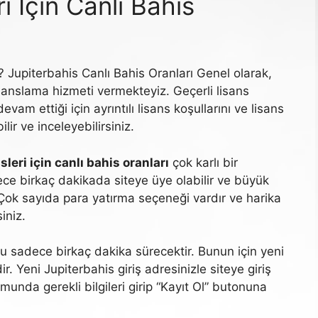
i İçin Canlı Bahis
 Jupiterbahis Canlı Bahis Oranları Genel olarak,
isanslama hizmeti vermekteyiz. Geçerli lisans
vam ettiği için ayrıntılı lisans koşullarını ve lisans
lir ve inceleyebilirsiniz.
leri için canlı bahis oranları
çok karlı bir
ece birkaç dakikada siteye üye olabilir ve büyük
 Çok sayıda para yatırma seçeneği vardır ve harika
iniz.
Bu sadece birkaç dakika sürecektir. Bunun için yeni
 Yeni Jupiterbahis giriş adresinizle siteye giriş
rmunda gerekli bilgileri girip “Kayıt Ol” butonuna