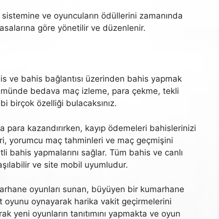
 sistemine ve oyuncuların ödüllerini zamanında
asalarına göre yönetilir ve düzenlenir.
s ve bahis bağlantısı üzerinden bahis yapmak
ölümünde bedava maç izleme, para çekme, tekli
bi birçok özelliği bulacaksınız.
ra para kazandırırken, kayıp ödemeleri bahislerinizi
leri, yorumcu maç tahminleri ve maç geçmişini
etli bahis yapmalarını sağlar. Tüm bahis ve canlı
aşılabilir ve site mobil uyumludur.
marhane oyunları sunan, büyüyen bir kumarhane
lot oyunu oynayarak harika vakit geçirmelerini
rak yeni oyunların tanıtımını yapmakta ve oyun