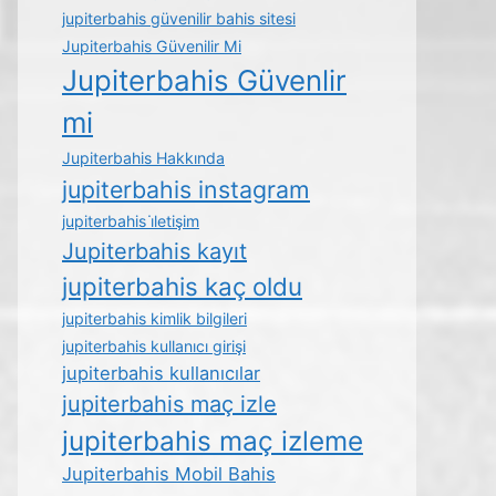
jupiterbahis güvenilir bahis sitesi
Jupiterbahis Güvenilir Mi
Jupiterbahis Güvenlir
mi
Jupiterbahis Hakkında
jupiterbahis instagram
jupiterbahis i̇letişim
Jupiterbahis kayıt
jupiterbahis kaç oldu
jupiterbahis kimlik bilgileri
jupiterbahis kullanıcı girişi
jupiterbahis kullanıcılar
jupiterbahis maç izle
jupiterbahis maç izleme
Jupiterbahis Mobil Bahis