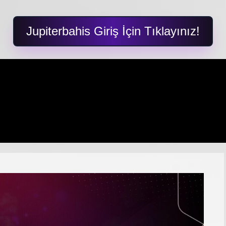
Jupiterbahis Giriş İçin Tıklayınız!