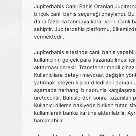
Jupiterbahis Canlı Bahis Oranları Jupiterb
birçok canlı bahis seçeneği onaylandı. Bu 
daha fazla kazanmaya karar verir. Canlı bah
sahiptir. Jupiterbahis platformu, ülkemiz
vermektedir.
Jupiterbahis sitesinde canlı bahis yapabili
kullanıcının gerçek para kazanabilmesi için
aktarması gerekir. Transferler mobil cihazl
Kullanıcılara detaylı mevduat değişim yön
yatırmak isteyen kişiler diledikleri zaman J
aşamada herhangi bir sorunla karşılaşırsa
üretecektir. Bahislerden sonra kazanılan pa
Kullanıcı dilerse bakiyede biriken tutar, 
kullanılarak banka kartına aktarılabilir. A
harcanabilir.