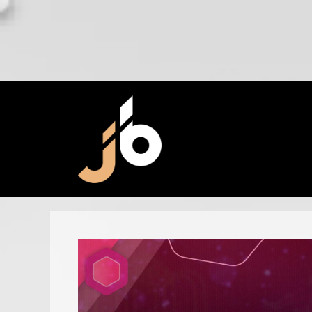
İçeriğe
atla