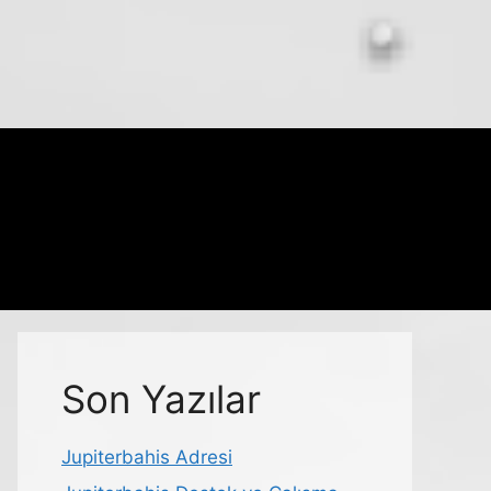
Son Yazılar
Jupiterbahis Adresi