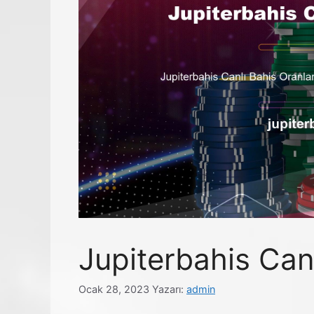
Jupiterbahis Canl
Ocak 28, 2023
Yazarı:
admin