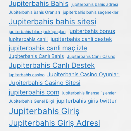
Jupiterbahis Bahis
jupiterbahis bahis adresi
Jupiterbahis Bahis Oranları
jupiterbahis bahis seçenekleri
Jupiterbahis bahis sitesi
jupiterbahis bonus
jupiterbahis blackjack i̇puçları
jupiterbahis canli destek
jupiterbahis canli
jupiterbahis canli maç izle
Jupiterbahis Canlı Bahis
Jupiterbahis Canlı Casino
Jupiterbahis Canlı Destek
Jupiterbahis Casino Oyunları
jupiterbahis casino
Jupiterbahis Casino Sitesi
jupiterbahis com
jupiterbahis finansal i̇şlemler
jupiterbahis giris twitter
Jupiterbahis Genel Bilgi
Jupiterbahis Giriş
Jupiterbahis Giriş Adresi