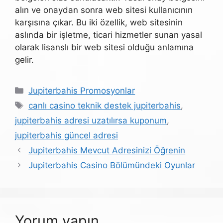
alın ve onaydan sonra web sitesi kullanıcının
karşısına çıkar. Bu iki özellik, web sitesinin
aslında bir işletme, ticari hizmetler sunan yasal
olarak lisanslı bir web sitesi olduğu anlamına
gelir.
Kategoriler
Jupiterbahis Promosyonlar
Etiketler
canlı casino teknik destek jupiterbahis
,
jupiterbahis adresi uzatılırsa kuponum
,
jupiterbahis güncel adresi
Jupiterbahis Mevcut Adresinizi Öğrenin
Jupiterbahis Casino Bölümündeki Oyunlar
Yorum yapın