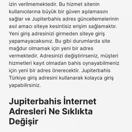
izin verilmemektedir. Bu hizmet sitenin
kullanıcılarına büyük bir güven aşılamasını
sağlar ve Jupiterbahis adres güncellemelerinin
asıl amacı siteye kesintisiz erişim sağlamaktır.
Yeni giriş adresinizi girmeden siteye giriş
yapamayacaksınız. Bu gibi durumlarda site
mağdur olmamak için yeni bir adres
vermektedir. Adresinizi değiştirirseniz, müşteri
hizmetleri kayıt olmadan bahis oynayabilmeniz
için yeni bir adres önerecektir. Jupiterbahis
Türkiye giriş adresini kullanarak kolayca giriş
yapabilirsiniz.
Jupiterbahis İnternet
Adresleri Ne Sıklıkta
Değişir