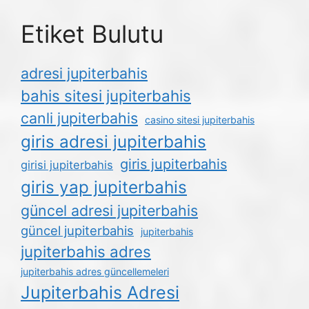
Etiket Bulutu
adresi jupiterbahis
bahis sitesi jupiterbahis
canli jupiterbahis
casino sitesi jupiterbahis
giris adresi jupiterbahis
giris jupiterbahis
girisi jupiterbahis
giris yap jupiterbahis
güncel adresi jupiterbahis
güncel jupiterbahis
jupiterbahis
jupiterbahis adres
jupiterbahis adres güncellemeleri
Jupiterbahis Adresi