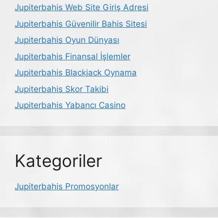
Jupiterbahis Web Site Giriş Adresi
Jupiterbahis Güvenilir Bahis Sitesi
Jupiterbahis Oyun Dünyası
Jupiterbahis Finansal İşlemler
Jupiterbahis Blackjack Oynama
Jupiterbahis Skor Takibi
Jupiterbahis Yabancı Casino
Kategoriler
Jupiterbahis Promosyonlar