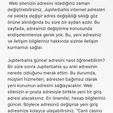
Web sitenizin adresini istediğiniz zaman
değiştirebilirsiniz.
Jupiterbahis i̇nternet adresleri
ne sıklıkta değişir
adres değişikliği sıklığı göz
önüne alındığında bu süre bir aydan azdır. Bu
sayfada, adresinizi değiştirme konusunda
endişelenmenize gerek yok. Bu, yeni adresiniz
ve iletişim bilgileriniz hakkında sizinle iletişim
kurmamızı sağlar.
Jupiterbahis güncel adresini nasıl öğrenebilirim?
Bir süre sonra Jupiterbahis şu anki adresinin
nerede olduğunu merak ettim. Bu durumda,
müşteri hizmetleri, adresten bağımsız olarak
yeni konumun adresini sağlayacaktır. Web
sitenizin e-posta adresiyle birlikte yeni bir giriş
adresi alacaksınız. En önemlisi, hesap bilgileriniz
güncel. Böylece adresiniz değişirse yeni giriş
adresinize kolayca ulaşabilirsiniz. “Canlı casino