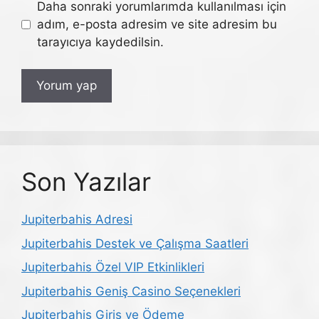
Daha sonraki yorumlarımda kullanılması için
adım, e-posta adresim ve site adresim bu
tarayıcıya kaydedilsin.
Son Yazılar
Jupiterbahis Adresi
Jupiterbahis Destek ve Çalışma Saatleri
Jupiterbahis Özel VIP Etkinlikleri
Jupiterbahis Geniş Casino Seçenekleri
Jupiterbahis Giriş ve Ödeme