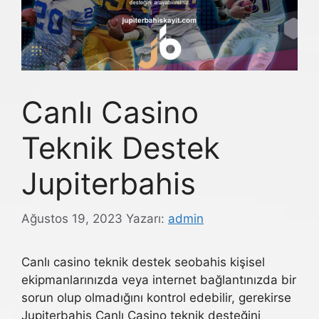
Canlı Casino
Teknik Destek
Jupiterbahis
Ağustos 19, 2023
Yazarı:
admin
Canlı casino teknik destek seobahis kişisel
ekipmanlarınızda veya internet bağlantınızda bir
sorun olup olmadığını kontrol edebilir, gerekirse
Jupiterbahis Canlı Casino teknik desteğini