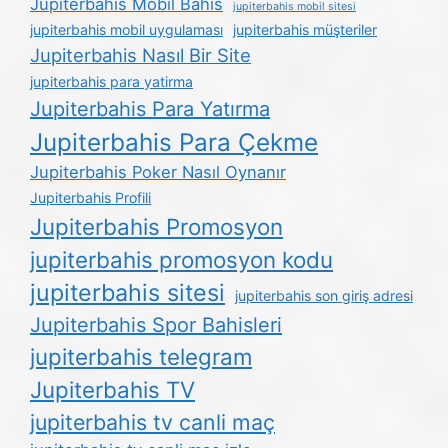
Jupiterbahis Mobil Bahis
jupiterbahis mobil sitesi
jupiterbahis mobil uygulaması
jupiterbahis müşteriler
Jupiterbahis Nasıl Bir Site
jupiterbahis para yatirma
Jupiterbahis Para Yatırma
Jupiterbahis Para Çekme
Jupiterbahis Poker Nasıl Oynanır
Jupiterbahis Profili
Jupiterbahis Promosyon
jupiterbahis promosyon kodu
jupiterbahis sitesi
jupiterbahis son giriş adresi
Jupiterbahis Spor Bahisleri
jupiterbahis telegram
Jupiterbahis TV
jupiterbahis tv canli maç