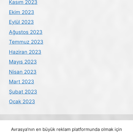
Kasım 2023
Ekim 2023
Eylül 2023
Ağustos 2023
Temmuz 2023
Haziran 2023
Mayıs 2023
Nisan 2023
Mart 2023
Şubat 2023
Ocak 2023
Avrasya'nın en büyük reklam platformunda olmak için