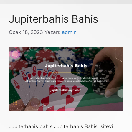
Jupiterbahis Bahis
Ocak 18, 2023
Yazarı:
admin
Jupiterbahis bahis Jupiterbahis Bahis, siteyi