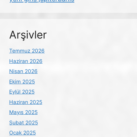
Arşivler
Temmuz 2026
Haziran 2026
Nisan 2026
Ekim 2025
Eylül 2025
Haziran 2025
Mayıs 2025
Şubat 2025
Ocak 2025