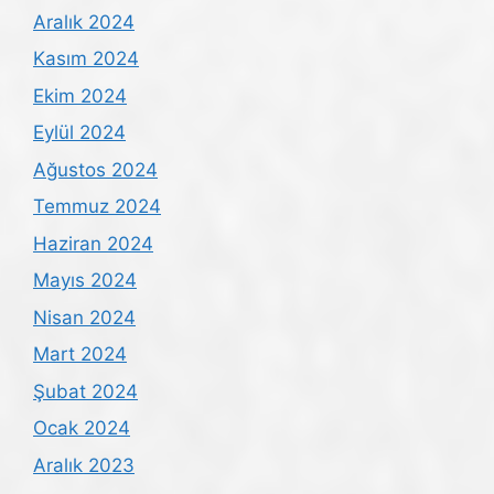
Aralık 2024
Kasım 2024
Ekim 2024
Eylül 2024
Ağustos 2024
Temmuz 2024
Haziran 2024
Mayıs 2024
Nisan 2024
Mart 2024
Şubat 2024
Ocak 2024
Aralık 2023