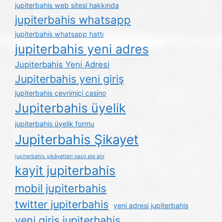
jupiterbahis web sitesi hakkında
jupiterbahis whatsapp
jupiterbahis whatsapp hattı
jupiterbahis yeni adres
Jupiterbahis Yeni Adresi
Jupiterbahis yeni giriş
jupiterbahis çevrimiçi casino
Jupiterbahis üyelik
jupiterbahis üyelik formu
Jupiterbahis Şikayet
jupiterbahis şikâyetleri nasıl ele alır
kayit jupiterbahis
mobil jupiterbahis
twitter jupiterbahis
yeni adresi jupiterbahis
yeni giris jupiterbahis