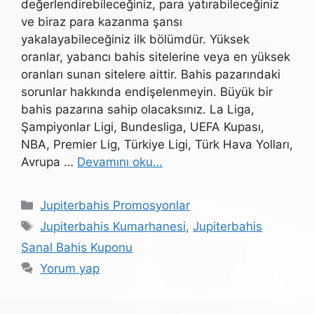
değerlendirebileceğiniz, para yatırabileceğiniz
ve biraz para kazanma şansı
yakalayabileceğiniz ilk bölümdür. Yüksek
oranlar, yabancı bahis sitelerine veya en yüksek
oranları sunan sitelere aittir. Bahis pazarındaki
sorunlar hakkında endişelenmeyin. Büyük bir
bahis pazarına sahip olacaksınız. La Liga,
Şampiyonlar Ligi, Bundesliga, UEFA Kupası,
NBA, Premier Lig, Türkiye Ligi, Türk Hava Yolları,
Avrupa …
Devamını oku…
Kategoriler
Jupiterbahis Promosyonlar
Etiketler
Jupiterbahis Kumarhanesi
,
Jupiterbahis
Sanal Bahis Kuponu
Yorum yap