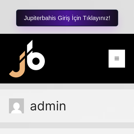
Jupiterbahis Giriş İçin Tıklayınız!
İçeriğe
atla
Menü
admin