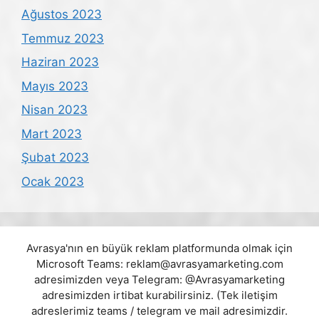
Ağustos 2023
Temmuz 2023
Haziran 2023
Mayıs 2023
Nisan 2023
Mart 2023
Şubat 2023
Ocak 2023
Avrasya'nın en büyük reklam platformunda olmak için
Microsoft Teams:
reklam@avrasyamarketing.com
adresimizden veya Telegram: @Avrasyamarketing
adresimizden irtibat kurabilirsiniz. (Tek iletişim
adreslerimiz teams / telegram ve mail adresimizdir.