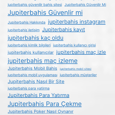
jupiterbahis güvenilir bahis sitesi
Jupiterbahis Güvenilir Mi
Jupiterbahis Güvenlir mi
jupiterbahis instagram
Jupiterbahis Hakkında
Jupiterbahis kayıt
jupiterbahis i̇letişim
jupiterbahis kaç oldu
jupiterbahis kimlik bilgileri
jupiterbahis kullanıcı girişi
jupiterbahis maç izle
jupiterbahis kullanıcılar
jupiterbahis maç izleme
Jupiterbahis Mobil Bahis
jupiterbahis mobil sitesi
jupiterbahis mobil uygulaması
jupiterbahis müşteriler
Jupiterbahis Nasıl Bir Site
jupiterbahis para yatirma
Jupiterbahis Para Yatırma
Jupiterbahis Para Çekme
Jupiterbahis Poker Nasıl Oynanır