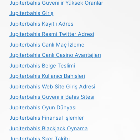
Jupiterbahis Güvenilir Yüksek Oranlar
Jupiterbahis Giriş
Jupiterbahis Kayıtlı Adres
Jupiterbahis Resmi Twitter Adresi
Jupiterbahis Canlı Maç İzleme
Jupiterbahis Canlı Casino Avantajları
Jupiterbahis Belge Teslimi
Jupiterbahis Kullanıcı Bahisleri
Jupiterbahis Web Site Giriş Adresi
Jupiterbahis Güvenilir Bahis Sitesi
Jupiterbahis Oyun Dünyası
Jupiterbahis Finansal İşlemler
Jupiterbahis Blackjack Oynama
Jupiterbahis Skor Takibi