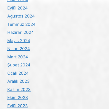
Eylül 2024
Ağustos 2024
Temmuz 2024
Haziran 2024
Mayıs 2024
Nisan 2024
Mart 2024
Şubat 2024
Ocak 2024
Aralık 2023
Kasım 2023
Ekim 2023
Eylül 2023