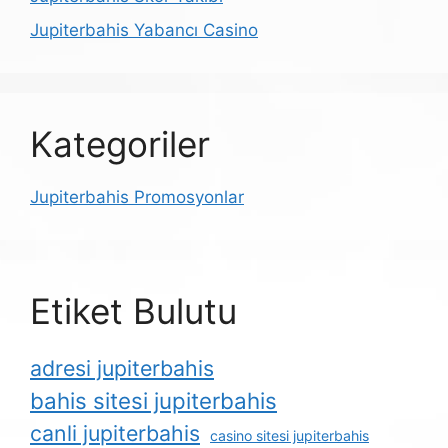
Jupiterbahis Yabancı Casino
Kategoriler
Jupiterbahis Promosyonlar
Etiket Bulutu
adresi jupiterbahis
bahis sitesi jupiterbahis
canli jupiterbahis
casino sitesi jupiterbahis