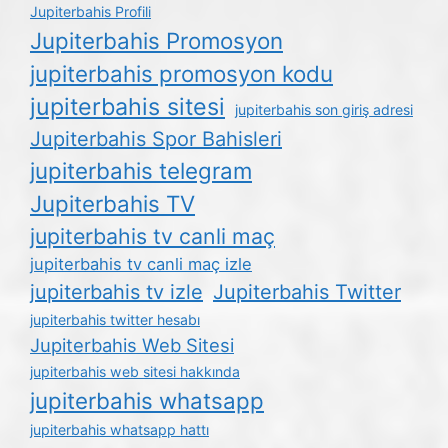
Jupiterbahis Profili
Jupiterbahis Promosyon
jupiterbahis promosyon kodu
jupiterbahis sitesi
jupiterbahis son giriş adresi
Jupiterbahis Spor Bahisleri
jupiterbahis telegram
Jupiterbahis TV
jupiterbahis tv canli maç
jupiterbahis tv canli maç izle
jupiterbahis tv izle
Jupiterbahis Twitter
jupiterbahis twitter hesabı
Jupiterbahis Web Sitesi
jupiterbahis web sitesi hakkında
jupiterbahis whatsapp
jupiterbahis whatsapp hattı