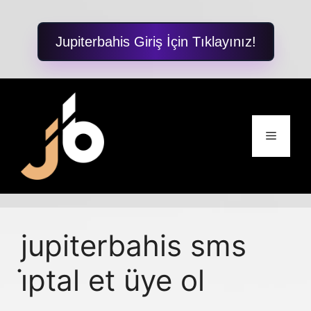
Jupiterbahis Giriş İçin Tıklayınız!
İçeriğe
atla
Menü
jupiterbahis sms
i̇ptal et üye ol